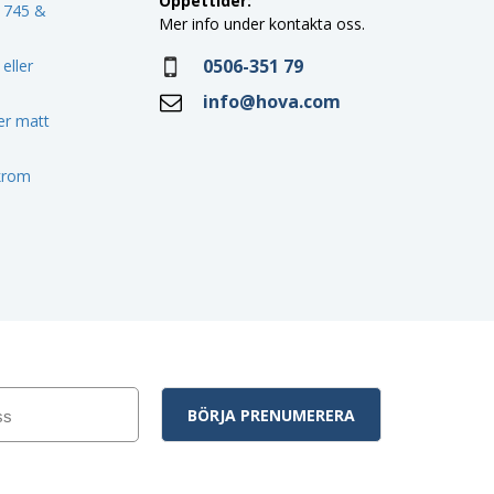
Öppettider:
o 745 &
Mer info under kontakta oss.
0506-351 79
eller
info@hova.com
ler matt
 krom