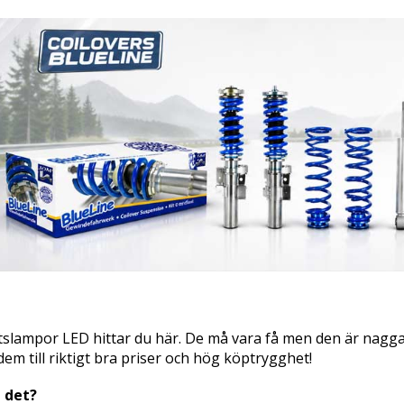
slampor LED hittar du här. De må vara få men den är nagg
dem till riktigt bra priser och hög köptrygghet!
 det?