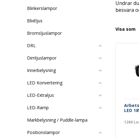
Undrar du 
Blinkerslampor
besvara oc
Blixtljus
Visa som
Bromsljuslampor
DRL
Dimljuslampor
Innerbelysning
LED Konvertering
LED-Extraljus
Arbet
LED-Ramp
LED 18
Markbelysning / Puddle-lampa
1260 L
Positionslampor