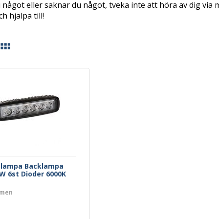
något eller saknar du något, tveka inte att höra av dig via mai
h hjälpa till!
slampa Backlampa
W 6st Dioder 6000K
umen