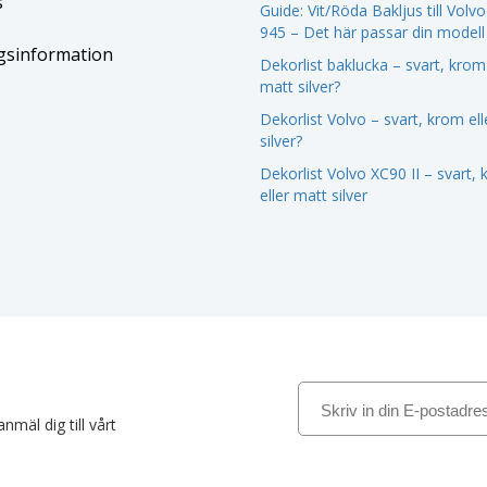
s
Guide: Vit/Röda Bakljus till Volv
945 – Det här passar din modell
gsinformation
Dekorlist baklucka – svart, krom 
matt silver?
Dekorlist Volvo – svart, krom el
silver?
Dekorlist Volvo XC90 II – svart,
eller matt silver
nmäl dig till vårt