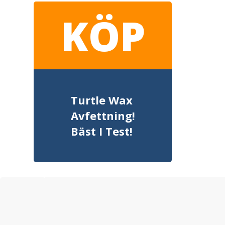
KÖP
Turtle Wax
Avfettning!
Bäst I Test!