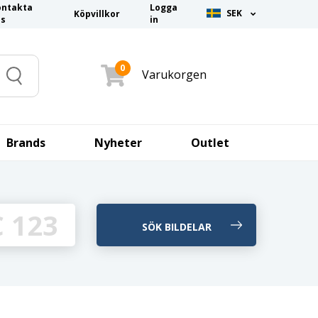
ontakta
Logga
SEK
Köpvillkor
ss
in
0
Varukorgen
Search
Brands
Nyheter
Outlet