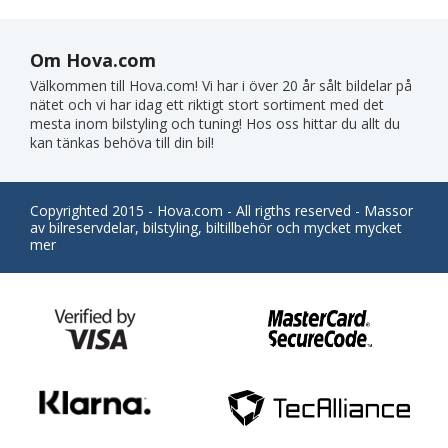
Om Hova.com
Välkommen till Hova.com! Vi har i över 20 år sålt bildelar på
nätet och vi har idag ett riktigt stort sortiment med det
mesta inom bilstyling och tuning! Hos oss hittar du allt du
kan tänkas behöva till din bil!
Copyrighted 2015 - Hova.com - All rigths reserved - Massor
av bilreservdelar, bilstyling, biltillbehör och mycket mycket
mer