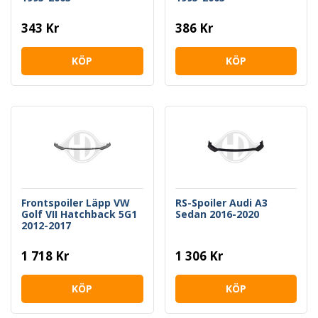
343 Kr
386 Kr
KÖP
KÖP
Frontspoiler Läpp VW
RS-Spoiler Audi A3
Golf VII Hatchback 5G1
Sedan 2016-2020
2012-2017
1 718 Kr
1 306 Kr
KÖP
KÖP