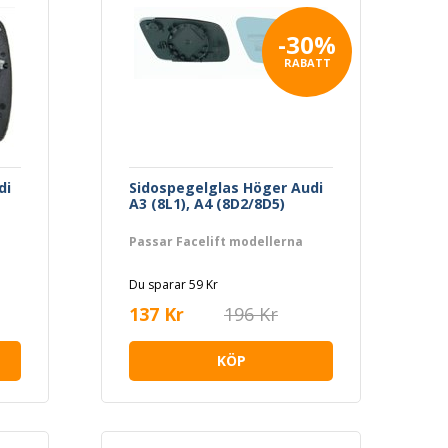
-30%
RABATT
di
Sidospegelglas Höger Audi
A3 (8L1), A4 (8D2/8D5)
Passar Facelift modellerna
Du sparar 59 Kr
137 Kr
196 Kr
KÖP