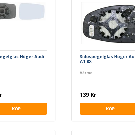
egelglas Höger Audi
Sidospegelglas Höger Au
A1 8X
Värme
r
139 Kr
KÖP
KÖP