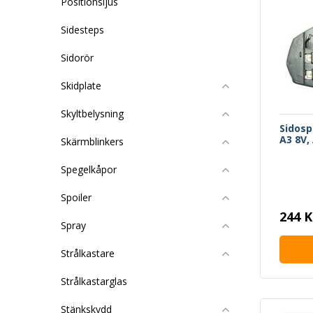
Positionsljus
Sidesteps
Sidorör
Skidplate
Skyltbelysning
Sidosp
A3 8V,
Skärmblinkers
Spegelkåpor
Spoiler
244 K
Spray
Strålkastare
Strålkastarglas
Stänkskydd