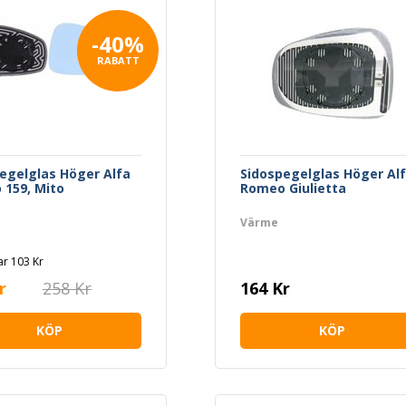
-40%
RABATT
egelglas Höger Alfa
Sidospegelglas Höger Al
159, Mito
Romeo Giulietta
Värme
r 103 Kr
r
258 Kr
164 Kr
KÖP
KÖP