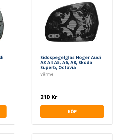
di
Sidospegelglas Höger Audi
A3 A4 A5, A6, A8, Skoda
Superb, Octavia
Värme
210 Kr
KÖP