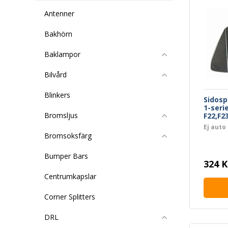
Antenner
Bakhörn
Baklampor
Bilvård
Blinkers
Sidos
1-serie
Bromsljus
F22,F2
F45/F4
Ej auto
Bromsoksfärg
Bumper Bars
324 K
Centrumkapslar
Corner Splitters
DRL