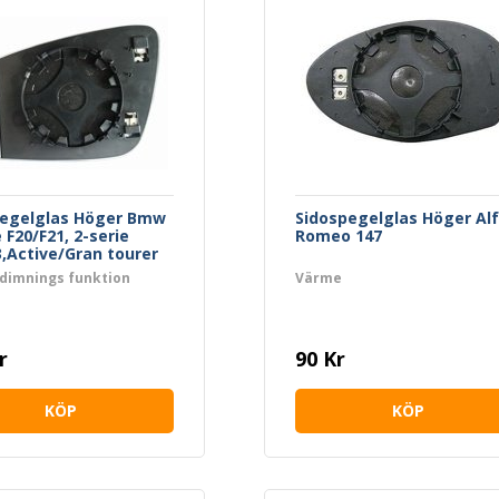
pegelglas Höger Bmw
Sidospegelglas Höger Al
 F20/F21, 2-serie
Romeo 147
3,Active/Gran tourer
6
 dimnings funktion
Värme
r
90 Kr
KÖP
KÖP