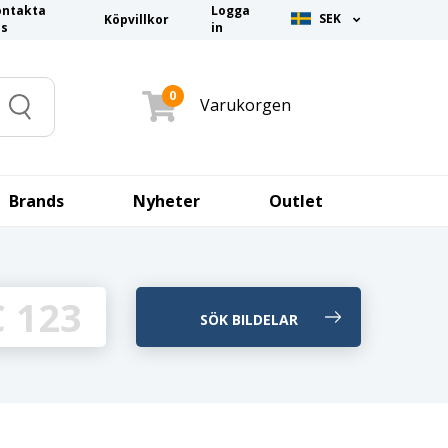
ontakta
Logga
SEK
Köpvillkor
ss
in
0
Varukorgen
Search
Brands
Nyheter
Outlet