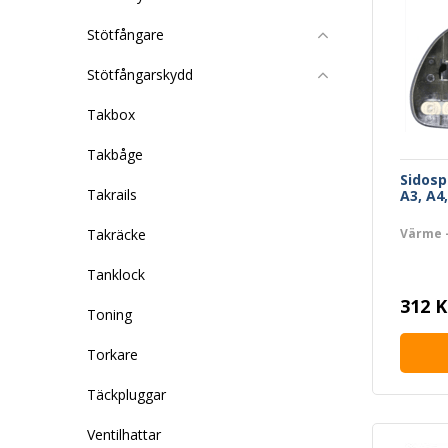
Stötfångare
Stötfångarskydd
Takbox
Takbåge
Sidosp
Takrails
A3, A4
Värme 
Takräcke
Tanklock
312 K
Toning
Torkare
Täckpluggar
Ventilhattar