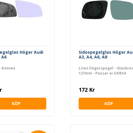
egelglas Höger Audi
Sidospegelglas Höger Au
, A6
A3, A4, A6, A8
- Konvex
Liten högerspegel - Glasbre
127mm - Passar ej S4/RS4
r
172 Kr
KÖP
KÖP