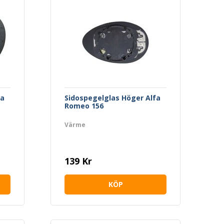
fa
Sidospegelglas Höger Alfa
Romeo 156
Värme
139 Kr
KÖP