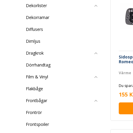
Dekorlister
Dekorramar
Diffusers
Dimljus
Dragkrok
Sidosp
Romeo 
Dörrhandtag
Värme
Film & Vinyl
Du spara
Flakbåge
155 K
Frontbågar
Frontrör
Frontspoiler