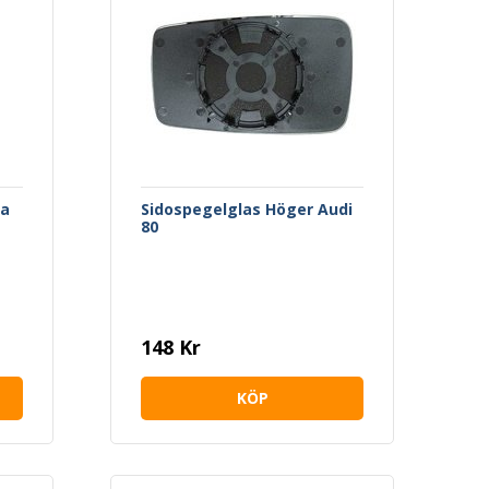
fa
Sidospegelglas Höger Audi
80
148 Kr
KÖP