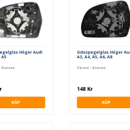
egelglas Höger Audi
Sidospegelglas Höger Au
, A5
A3, A4, A5, A6, A8
- Konvex
Värme - Konvex
r
148 Kr
KÖP
KÖP