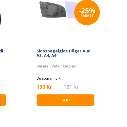
-25%
RABATT
di
Sidospegelglas Höger Audi
A3, A4, A6
Värme - Vidvinkelglas
Du sparar 45 Kr
136 Kr
181 Kr
KÖP