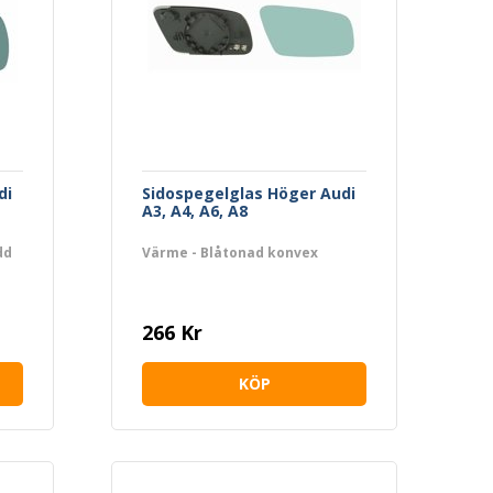
di
Sidospegelglas Höger Audi
A3, A4, A6, A8
dd
Värme - Blåtonad konvex
266 Kr
KÖP