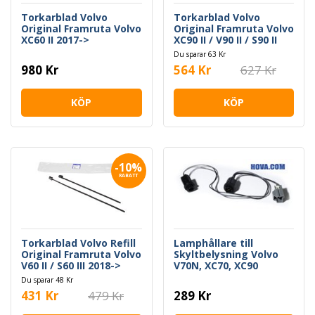
Torkarblad Volvo
Torkarblad Volvo
Original Framruta Volvo
Original Framruta Volvo
XC60 II 2017->
XC90 II / V90 II / S90 II
Du sparar 63 Kr
980 Kr
564 Kr
627 Kr
KÖP
KÖP
-10%
RABATT
Torkarblad Volvo Refill
Lamphållare till
Original Framruta Volvo
Skyltbelysning Volvo
V60 II / S60 III 2018->
V70N, XC70, XC90
Du sparar 48 Kr
431 Kr
479 Kr
289 Kr