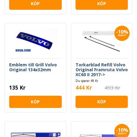
KÖP
KÖP
-10%
RABATT
Emblem till Grill Volvo
Torkarblad Refill Volvo
Original 134x32mm
Original Framruta Volvo
XC60 II 2017->
Du sparar 49 Kr
135 Kr
444 Kr
493 Kr
KÖP
KÖP
-10%
RABATT