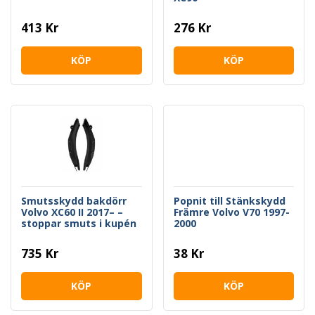
413 Kr
276 Kr
KÖP
KÖP
Smutsskydd bakdörr
Popnit till Stänkskydd
Volvo XC60 II 2017– –
Främre Volvo V70 1997-
stoppar smuts i kupén
2000
735 Kr
38 Kr
KÖP
KÖP