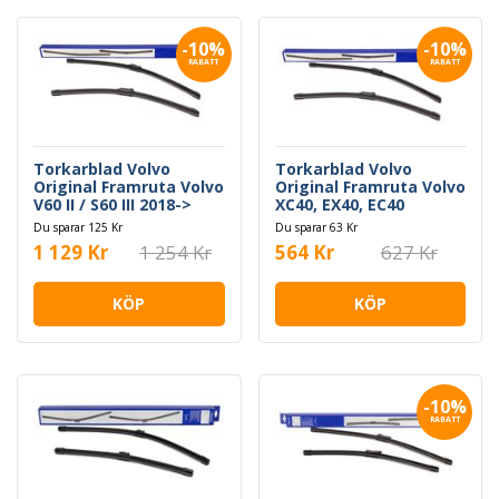
-10%
-10%
RABATT
RABATT
Torkarblad Volvo
Torkarblad Volvo
Original Framruta Volvo
Original Framruta Volvo
V60 II / S60 III 2018->
XC40, EX40, EC40
Du sparar 125 Kr
Du sparar 63 Kr
1 129 Kr
1 254 Kr
564 Kr
627 Kr
KÖP
KÖP
-10%
RABATT