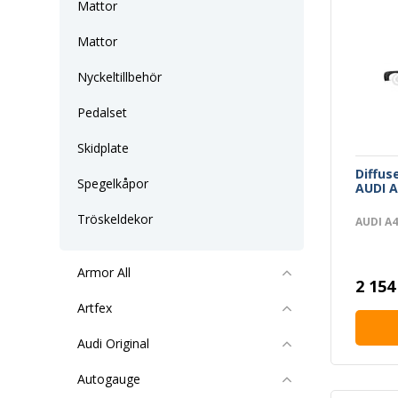
Mattor
Mattor
Nyckeltillbehör
Pedalset
Skidplate
Diffus
Spegelkåpor
AUDI A
Tröskeldekor
AUDI A4
Armor All
2 154
Artfex
Audi Original
Autogauge