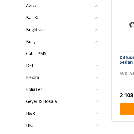
Avisa
BaseX
Brightstar
Busy
Cub TPMS
Diffus
Sedan 
DEI
AUDI A4
Flextra
FoliaTec
2 108
Geyer & Hosaja
H&R
HIC