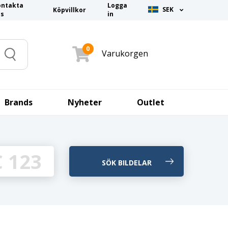
ontakta
Logga
SEK
Köpvillkor
ss
in
0
Varukorgen
Search
Brands
Nyheter
Outlet