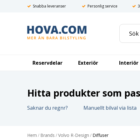
Snabba leveranser
Personlig service
3
Reservdelar
Exteriör
Interiör
Hitta produkter som pass
Saknar du regnr?
Manuellt bilval via lista
Hem
/
Brands
/
Volvo R-Design
/
Diffuser