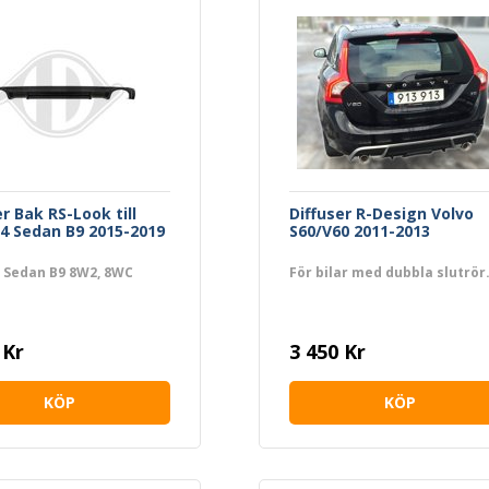
er Bak RS-Look till
Diffuser R-Design Volvo
4 Sedan B9 2015-2019
S60/V60 2011-2013
 Sedan B9 8W2, 8WC
För bilar med dubbla slutrör
 Kr
3 450 Kr
KÖP
KÖP