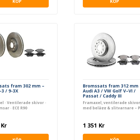
KÖP
KÖP
sats fram 302 mm –
Bromssats fram 312 mm 
-3 / 9-3X
Audi A3 / VW Golf V–VI /
Passat / Caddy III
l · Ventilerade skivor ·
Framaxel, ventilerade skivor
msar · ECE R90
med belägg & slitvarnare – 
1LJ / 1ZA / 1ZD
 Kr
1 351 Kr
KÖP
KÖP