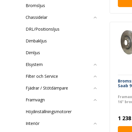
Bromsljus
Chassidelar
DRL/Positionsljus
Dimbakljus
Dimljus
Elsystem
Filter och Service
Broms
Saab 9
Fjädrar / Stötdämpare
Framaxe
Framvagn
16" bro
Höjdinställningsmotorer
1 238
Interiör