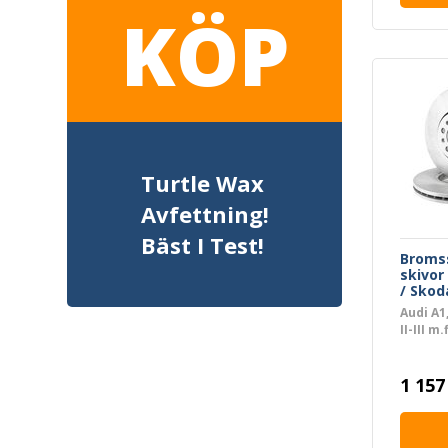
KÖP
Turtle Wax
Avfettning!
Bäst I Test!
Broms
skivor
/ Skod
Audi A1
II-III m
(2 skiv
1 157