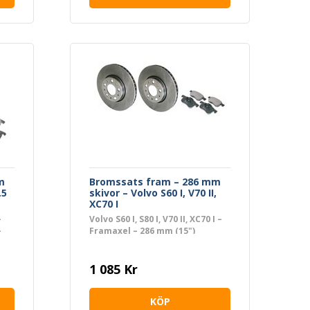
m
Bromssats fram – 286 mm
.5
skivor – Volvo S60 I, V70 II,
XC70 I
–
Volvo S60 I, S80 I, V70 II, XC70 I –
–
Framaxel – 286 mm (15")
1 085 Kr
KÖP