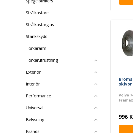
Spegelblinkers
Strålkastare
Strålkastarglas
Stänkskydd
Torkararm
Torkarutrustning
Exteriör
Broms
skivor 
Interiör
Volvo 7
Performance
Framaxe
belägg)
Universal
996 K
Belysning
Brands