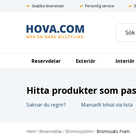
Snabba leveranser
Personlig service
3
Reservdelar
Exteriör
Interiör
Hitta produkter som pass
Saknar du regnr?
Manuellt bilval via lista
Hem
/
Reservdelar
/
Bromssystem
/
Bromssats Fram