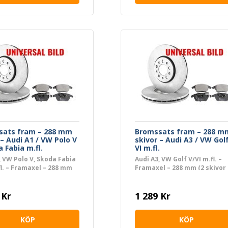
sats fram – 288 mm
Bromssats fram – 288 m
 – Audi A1 / VW Polo V
skivor – Audi A3 / VW Golf
a Fabia m.fl.
VI m.fl.
, VW Polo V, Skoda Fabia
Audi A3, VW Golf V/VI m.fl. –
.fl. – Framaxel – 288 mm
Framaxel – 288 mm (2 skivor 
or + 4 belägg)
belägg)
 Kr
1 289 Kr
KÖP
KÖP