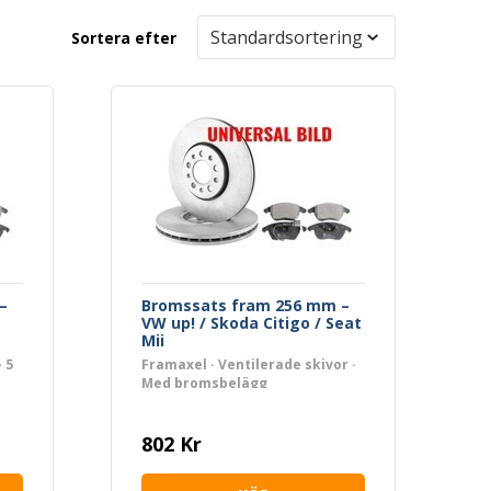
Sortera efter
–
Bromssats fram 256 mm –
t
VW up! / Skoda Citigo / Seat
Mii
 5
Framaxel · Ventilerade skivor ·
Med bromsbelägg
802 Kr