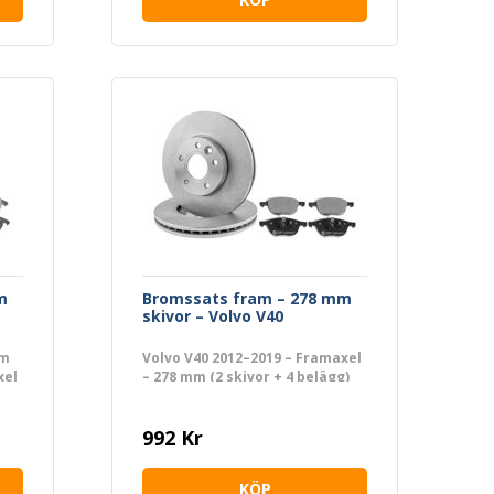
m
Bromssats fram – 278 mm
skivor – Volvo V40
mm
Volvo V40 2012–2019 – Framaxel
xel
– 278 mm (2 skivor + 4 belägg)
992 Kr
KÖP