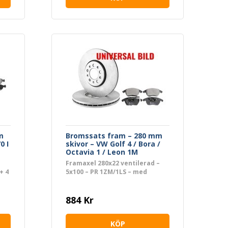
m
Bromssats fram – 280 mm
0 I
skivor – VW Golf 4 / Bora /
Octavia 1 / Leon 1M
Framaxel 280x22 ventilerad –
+ 4
5x100 – PR 1ZM/1LS – med
bromsbelägg (ECE R90)
884 Kr
KÖP