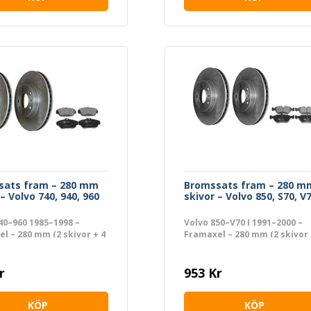
sats fram – 280 mm
Bromssats fram – 280 m
– Volvo 740, 940, 960
skivor – Volvo 850, S70, V7
40–960 1985–1998 –
Volvo 850–V70 I 1991–2000 –
l – 280 mm (2 skivor + 4
Framaxel – 280 mm (2 skivor 
belägg)
r
953 Kr
KÖP
KÖP