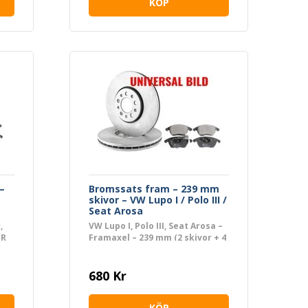
KÖP
–
Bromssats fram – 239 mm
skivor – VW Lupo I / Polo III /
Seat Arosa
,
VW Lupo I, Polo III, Seat Arosa –
PR
Framaxel – 239 mm (2 skivor + 4
belägg)
680 Kr
KÖP