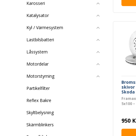
Karosseri
Katalysator
Kyl / Värmesystem
Lastbilsbatteri
Låssystem
Motordelar
Motorstyrning
Broms
skivor
Partikelfilter
Skoda 
Framaxe
Reflex Bakre
5x100 
R90) – 
Skyltbelysning
950 K
Skärmblinkers