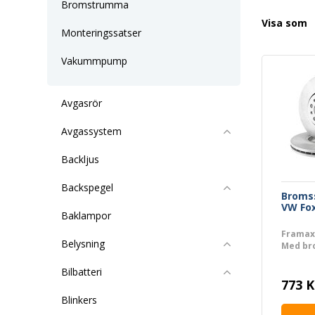
Bromstrumma
Visa som
Monteringssatser
Vakummpump
Avgasrör
Avgassystem
Backljus
Backspegel
Broms
VW Fo
Baklampor
Framaxe
Belysning
Med br
Bilbatteri
773 K
Blinkers