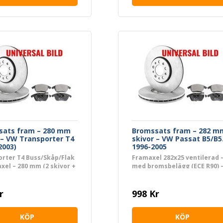
sats fram – 280 mm
Bromssats fram – 282 m
 – VW Transporter T4
skivor – VW Passat B5/B5
2003)
1996-2005
rter T4 Buss/Skåp/Flak
Framaxel 282x25 ventilerad 
xel – 280 mm (2 skivor +
med bromsbelägg (ECE R90) 
g + slitvarnare)
VIN 3B-Y000001–3B-X124107
r
998 Kr
KÖP
KÖP