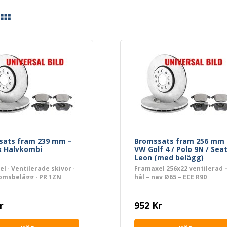
sats fram 239 mm –
Bromssats fram 256 mm 
x Halvkombi
VW Golf 4 / Polo 9N / Sea
Leon (med belägg)
l · Ventilerade skivor ·
Framaxel 256x22 ventilerad –
omsbelägg · PR 1ZN
hål – nav Ø65 – ECE R90
r
952 Kr