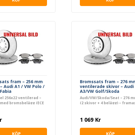
sats fram – 256 mm
Bromssats fram – 276 m
 – Audi A1 / VW Polo /
ventilerade skivor – Audi
Fabia
A3/VW Golf/Skoda
Octavia/Seat Leon
l 256x22 ventilerad –
Audi/VW/Skoda/Seat – 276 
– med bromsbelägg (ECE
(2 skivor + 4 belägg) – frama
PR 1ZG/1LQ/1LR/1ZJ
r
1 069 Kr
KÖP
KÖP