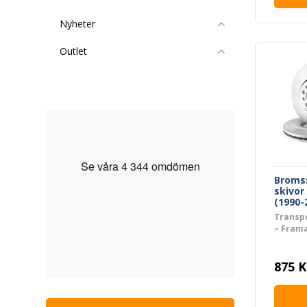
Nyheter
Outlet
Broms
skivor
(1990-
Transpo
– Frama
4 beläg
875 K