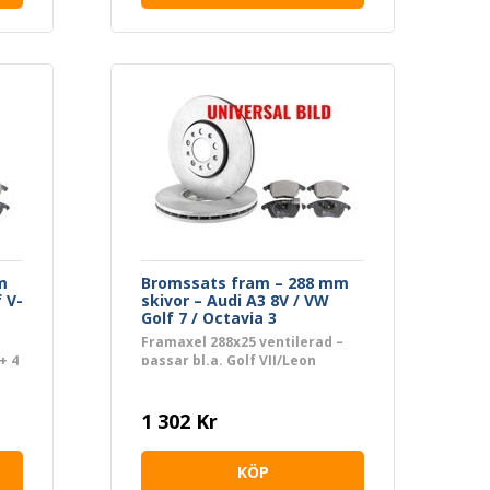
m
Bromssats fram – 288 mm
 V-
skivor – Audi A3 8V / VW
Golf 7 / Octavia 3
Framaxel 288x25 ventilerad –
+ 4
passar bl.a. Golf VII/Leon
5F/Octavia III (PR 1ZP/1ZE)
1 302 Kr
KÖP