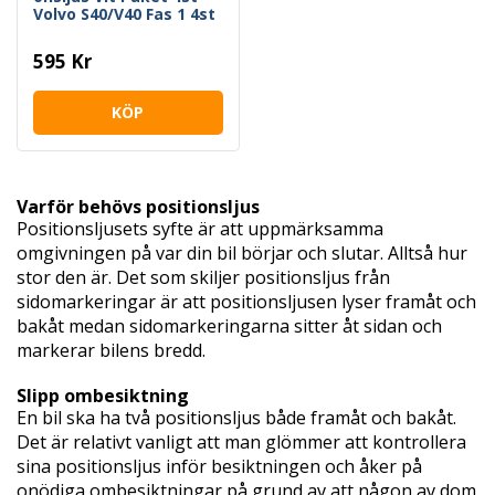
Volvo S40/V40 Fas 1 4st
595 Kr
KÖP
Varför behövs positionsljus
Positionsljusets syfte är att uppmärksamma
omgivningen på var din bil börjar och slutar. Alltså hur
stor den är. Det som skiljer positionsljus från
sidomarkeringar är att positionsljusen lyser framåt och
bakåt medan sidomarkeringarna sitter åt sidan och
markerar bilens bredd.
Slipp ombesiktning
En bil ska ha två positionsljus både framåt och bakåt.
Det är relativt vanligt att man glömmer att kontrollera
sina positionsljus inför besiktningen och åker på
onödiga ombesiktningar på grund av att någon av dom