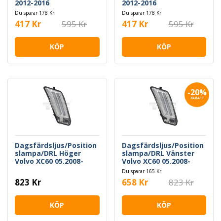
2012-2016
2012-2016
Du sparar 178 Kr
Du sparar 178 Kr
417 Kr
595 Kr
417 Kr
595 Kr
KÖP
KÖP
-20%
RABATT
Dagsfärdsljus/Position
Dagsfärdsljus/Position
slampa/DRL Höger
slampa/DRL Vänster
Volvo XC60 05.2008-
Volvo XC60 05.2008-
04.2013
04.2013
Du sparar 165 Kr
823 Kr
658 Kr
823 Kr
KÖP
KÖP