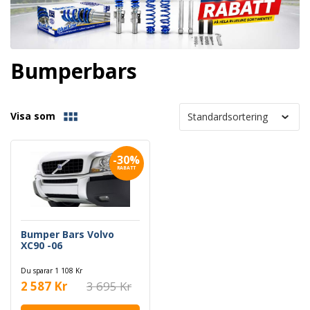
Bumperbars
Visa som
-30%
RABATT
Bumper Bars Volvo
XC90 -06
Du sparar 1 108 Kr
2 587 Kr
3 695 Kr