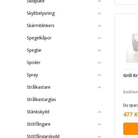
Skidplate
Skyltbelysning
Skärmblinkers
Spegelkåpor
Speglar
Spoiler
Spray
Grill 
Strålkastare
Emblem
Strålkastarglas
Du spara
Stänkskydd
477 K
Stötfångare
Stötfångarskydd