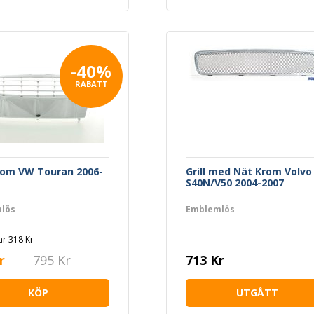
-40%
RABATT
Krom VW Touran 2006-
Grill med Nät Krom Volvo
S40N/V50 2004-2007
lös
Emblemlös
r 318 Kr
r
795 Kr
713 Kr
KÖP
UTGÅTT