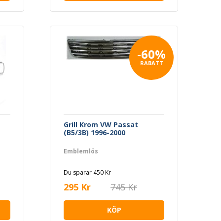
-60%
RABATT
Grill Krom VW Passat
(B5/3B) 1996-2000
Emblemlös
Du sparar 450 Kr
295 Kr
745 Kr
KÖP