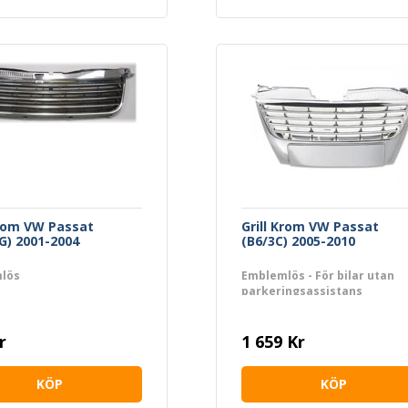
Krom VW Passat
Grill Krom VW Passat
G) 2001-2004
(B6/3C) 2005-2010
lös
Emblemlös - För bilar utan
parkeringsassistans
r
1 659 Kr
KÖP
KÖP