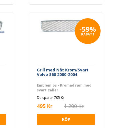
-59%
RABATT
Grill med Nät Krom/Svart
Volvo S60 2000-2004
Emblemlös - Kromad ram med
svart galler
Du sparar 705 Kr
495 Kr
1 200 Kr
KÖP