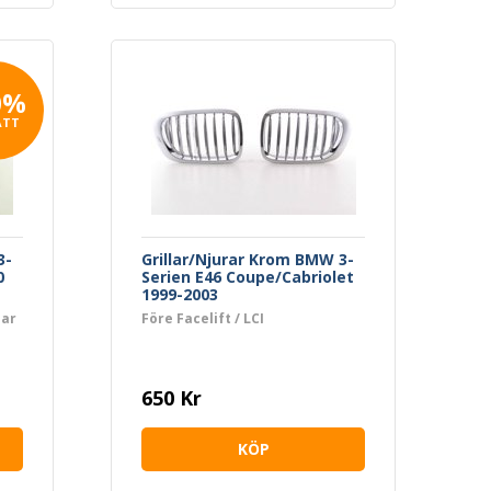
0%
ATT
3-
Grillar/Njurar Krom BMW 3-
0
Serien E46 Coupe/Cabriolet
1999-2003
par
Före Facelift / LCI
650 Kr
KÖP