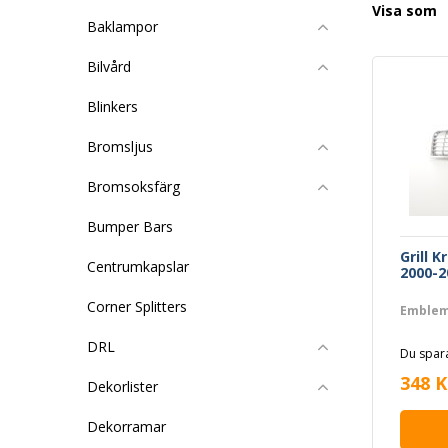
Visa som
Baklampor
Bilvård
Blinkers
Bromsljus
Bromsoksfärg
Bumper Bars
Grill 
Centrumkapslar
2000-2
Corner Splitters
Emblem
DRL
Du spara
348 K
Dekorlister
Dekorramar