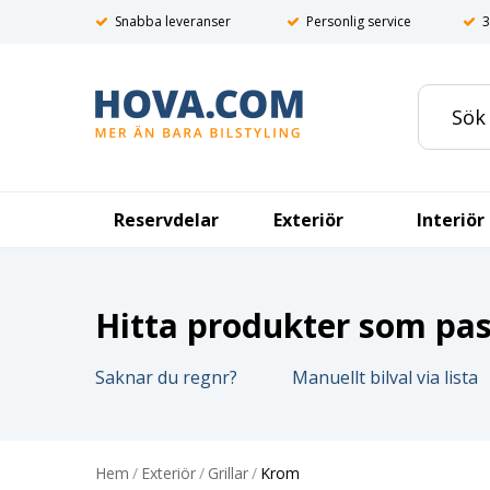
Snabba leveranser
Personlig service
3
Reservdelar
Exteriör
Interiör
Hitta produkter som pass
Saknar du regnr?
Manuellt bilval via lista
Hem
/
Exteriör
/
Grillar
/
Krom