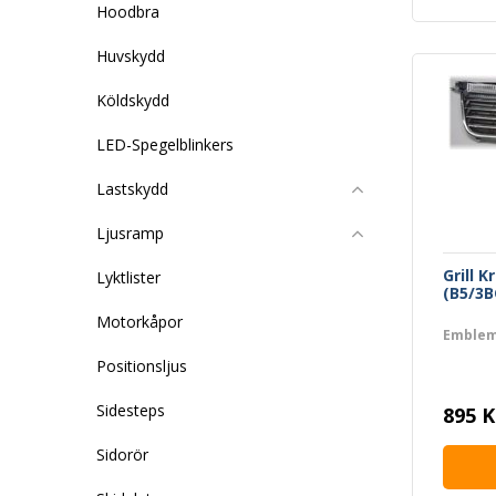
Hoodbra
Huvskydd
Köldskydd
LED-Spegelblinkers
Lastskydd
Ljusramp
Grill 
Lyktlister
(B5/3B
Motorkåpor
Emblem
Positionsljus
Sidesteps
895 K
Sidorör