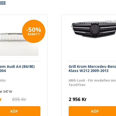
-50%
RABATT
Krom Audi A4 (B6/8E)
Grill Krom Mercedes-Benz
004
Klass W212 2009-2013
lös
AMG-Look - För modellen in
faceliften
r 347 Kr
r
695 Kr
2 956 Kr
KÖP
KÖP