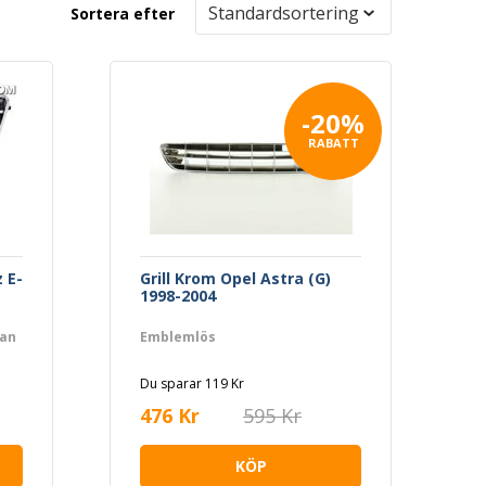
Sortera efter
-20%
RABATT
 E-
Grill Krom Opel Astra (G)
1998-2004
nan
Emblemlös
Du sparar 119 Kr
476 Kr
595 Kr
KÖP