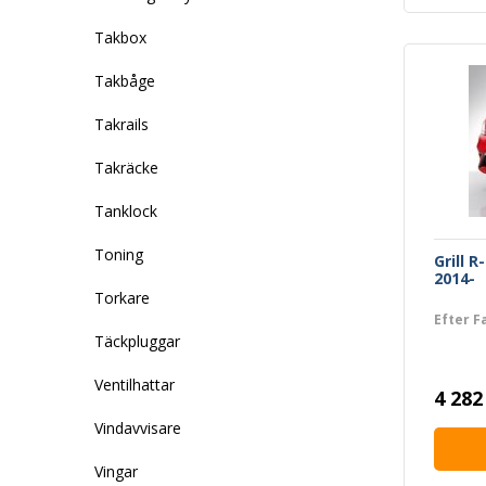
Takbox
Takbåge
Takrails
Takräcke
Tanklock
Toning
Grill 
2014-
Torkare
Efter F
Täckpluggar
Ventilhattar
4 282
Vindavvisare
Vingar