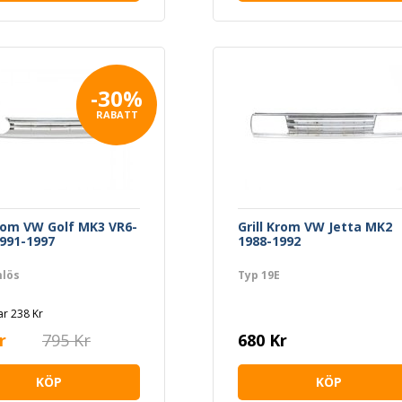
-30%
RABATT
Krom VW Golf MK3 VR6-
Grill Krom VW Jetta MK2
991-1997
1988-1992
lös
Typ 19E
r 238 Kr
r
795 Kr
680 Kr
KÖP
KÖP