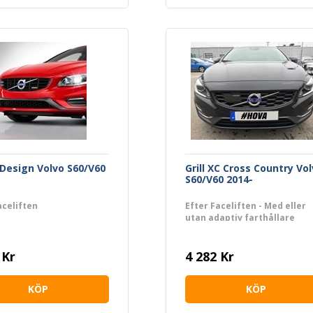
R-Design Volvo S60/V60
Grill XC Cross Country Vo
S60/V60 2014-
aceliften
Efter Faceliften - Med eller
utan adaptiv farthållare
 Kr
4 282 Kr
KÖP
KÖP