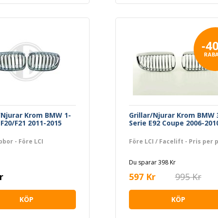
-4
RAB
r/Njurar Krom BMW 1-
Grillar/Njurar Krom BMW 
 F20/F21 2011-2015
Serie E92 Coupe 2006-201
bbor - Före LCI
Före LCI / Facelift - Pris per 
Du sparar 398 Kr
r
597 Kr
995 Kr
KÖP
KÖP