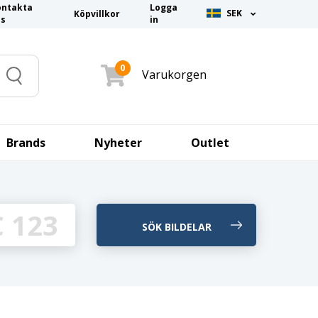
ontakta
Logga
SEK
Köpvillkor
ss
in
0
Varukorgen
Search
Brands
Nyheter
Outlet