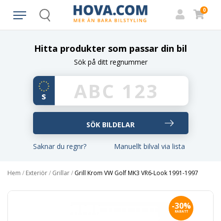
0
Search
Hitta produkter som passar din bil
Sök på ditt regnummer
Saknar du regnr?
Manuellt bilval via lista
Hem
/
Exteriör
/
Grillar
/
Grill Krom VW Golf MK3 VR6-Look 1991-1997
-30%
RABATT