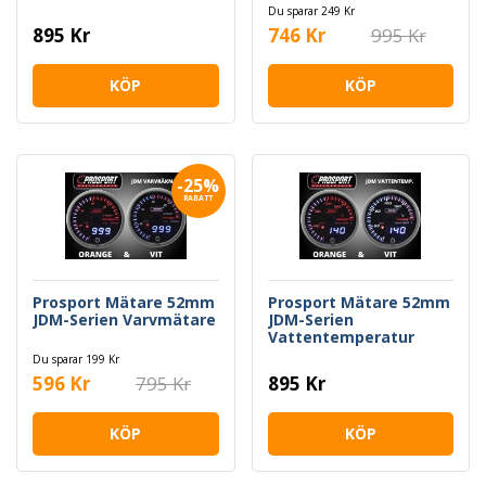
Du sparar 249 Kr
895 Kr
746 Kr
995 Kr
KÖP
KÖP
-25%
RABATT
Prosport Mätare 52mm
Prosport Mätare 52mm
JDM-Serien Varvmätare
JDM-Serien
Vattentemperatur
Du sparar 199 Kr
596 Kr
795 Kr
895 Kr
KÖP
KÖP