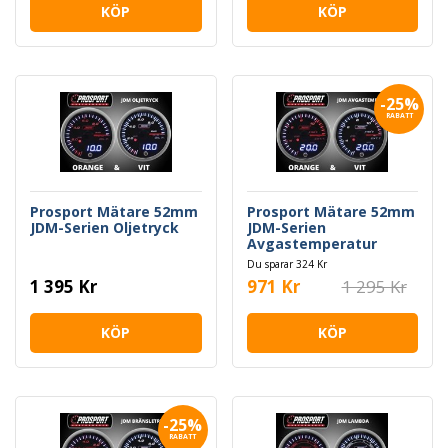
KÖP
KÖP
-25%
RABATT
Prosport Mätare 52mm
Prosport Mätare 52mm
JDM-Serien Oljetryck
JDM-Serien
Avgastemperatur
Du sparar 324 Kr
1 395 Kr
971 Kr
1 295 Kr
KÖP
KÖP
-25%
RABATT