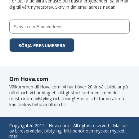
För att få de allra senaste och bästa erbjudanden så anmäl
dig till vårt nyhetsbrev. Skriv in din emailadress nedan.
Om Hova.com
Välkommen till Hova.com! Vi har i över 20 år sålt bildelar på
nätet och vi har idag ett riktigt stort sortiment med det
mesta inom bilstyling och tuning! Hos oss hittar du allt du
kan tänkas behöva till din bil!
Copyrighted 2015 - Hova.com - All rigths reserved - Massor
av bilreservdelar, bilstyling, biltillbehör och mycket mycket
mer