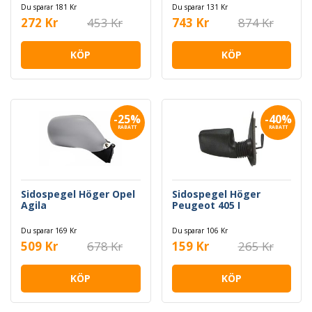
Du sparar 181 Kr
Du sparar 131 Kr
272 Kr
453 Kr
743 Kr
874 Kr
KÖP
KÖP
-25%
-40%
RABATT
RABATT
Sidospegel Höger Opel
Sidospegel Höger
Agila
Peugeot 405 I
Du sparar 169 Kr
Du sparar 106 Kr
509 Kr
678 Kr
159 Kr
265 Kr
KÖP
KÖP