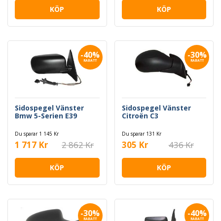
KÖP
KÖP
-40%
-30%
RABATT
RABATT
Sidospegel Vänster
Sidospegel Vänster
Bmw 5-Serien E39
Citroën C3
Du sparar 1 145 Kr
Du sparar 131 Kr
1 717 Kr
2 862 Kr
305 Kr
436 Kr
KÖP
KÖP
-30%
-40%
RABATT
RABATT