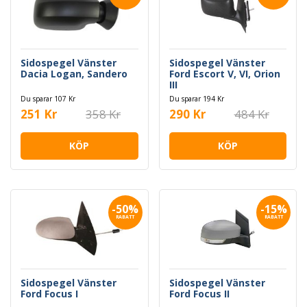
Sidospegel Vänster
Sidospegel Vänster
Dacia Logan, Sandero
Ford Escort V, VI, Orion
III
Du sparar 107 Kr
Du sparar 194 Kr
251 Kr
358 Kr
290 Kr
484 Kr
KÖP
KÖP
-50%
-15%
RABATT
RABATT
Sidospegel Vänster
Sidospegel Vänster
Ford Focus I
Ford Focus II