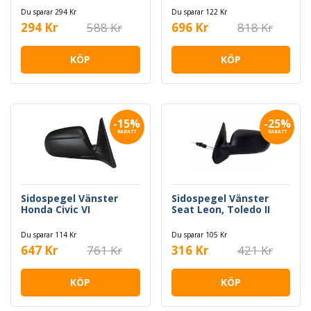
Du sparar 294 Kr
Du sparar 122 Kr
294 Kr
588 Kr
696 Kr
818 Kr
KÖP
KÖP
-15%
-25%
RABATT
RABATT
Sidospegel Vänster
Sidospegel Vänster
Honda Civic VI
Seat Leon, Toledo II
Du sparar 114 Kr
Du sparar 105 Kr
647 Kr
761 Kr
316 Kr
421 Kr
KÖP
KÖP