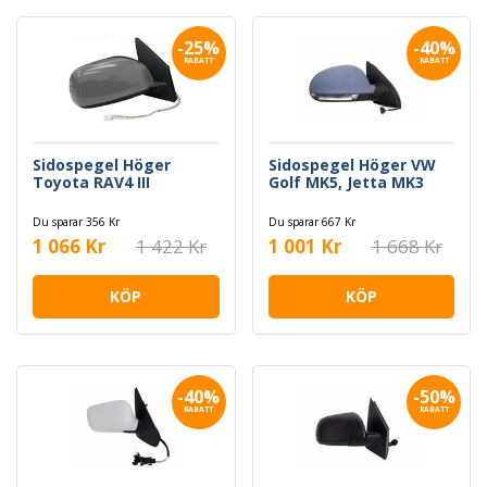
-25%
-40%
RABATT
RABATT
Sidospegel Höger
Sidospegel Höger VW
Toyota RAV4 III
Golf MK5, Jetta MK3
Du sparar 356 Kr
Du sparar 667 Kr
1 066 Kr
1 422 Kr
1 001 Kr
1 668 Kr
KÖP
KÖP
-40%
-50%
RABATT
RABATT