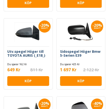
KÖP
KÖP
-20%
-20%
RABATT
RABATT
Utv.spegel Höger till
Sidospegel Höger Bmw
TOYOTA AURIS (_E18_)
5-Serien E39
Du sparar 162 Kr
Du sparar 425 Kr
649 Kr
811 Kr
1 697 Kr
2 122 Kr
KÖP
KÖP
-20%
-40%
RABATT
RABATT