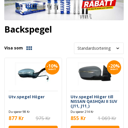
Backspegel
Visa som
-10%
-20%
RABATT
RABATT
Utv.spegel Höger
Utv.spegel Höger till
NISSAN QASHQAI II SUV
(J11, J11_)
Du sparar 98 Kr
Du sparar 214 Kr
877 Kr
975 Kr
855 Kr
1 069 Kr