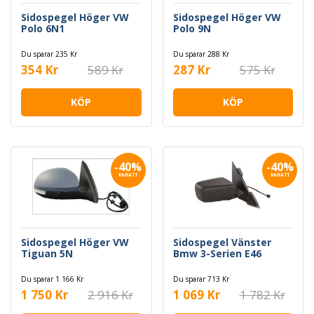
Sidospegel Höger VW
Sidospegel Höger VW
Polo 6N1
Polo 9N
Du sparar 235 Kr
Du sparar 288 Kr
354 Kr
589 Kr
287 Kr
575 Kr
KÖP
KÖP
-40%
-40%
RABATT
RABATT
Sidospegel Höger VW
Sidospegel Vänster
Tiguan 5N
Bmw 3-Serien E46
Du sparar 1 166 Kr
Du sparar 713 Kr
1 750 Kr
2 916 Kr
1 069 Kr
1 782 Kr