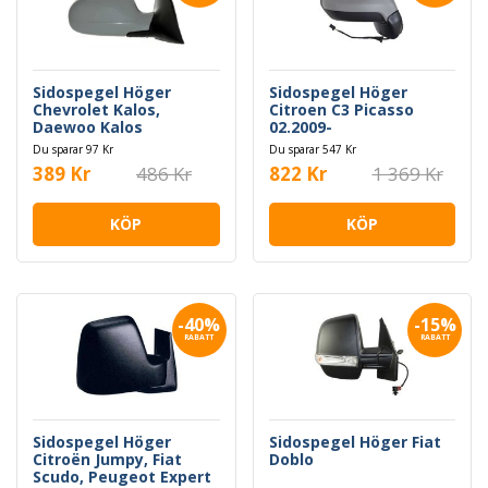
Sidospegel Höger
Sidospegel Höger
Chevrolet Kalos,
Citroen C3 Picasso
Daewoo Kalos
02.2009-
Du sparar 97 Kr
Du sparar 547 Kr
389 Kr
486 Kr
822 Kr
1 369 Kr
KÖP
KÖP
-40%
-15%
RABATT
RABATT
Sidospegel Höger
Sidospegel Höger Fiat
Citroën Jumpy, Fiat
Doblo
Scudo, Peugeot Expert