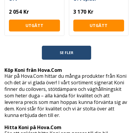
2 054 Kr
3 170 Kr
UTGÅTT
UTGÅTT
SE FLER
Köp Koni från Hova.Com
Här på Hova.Com hittar du många produkter från Koni
och det är vi glada över! I vårt sortiment signerat Koni
finner du coilovers, stötdämpare och väghållningskit
som heter duga – alla kända för kvalitet och att
leverera precis som man hoppas kunna förvänta sig av
dem. Koni står för kvalitet och vi är stolta över att
kunna erbjuda den till er.
Hitta Koni på Hova.Com