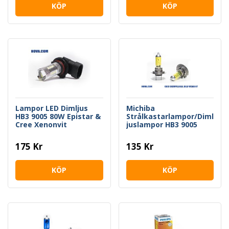
KÖP
KÖP
Lampor LED Dimljus
Michiba
HB3 9005 80W Epistar &
Strålkastarlampor/Diml
Cree Xenonvit
juslampor HB3 9005
''Lemon Yellow''
175 Kr
135 Kr
KÖP
KÖP