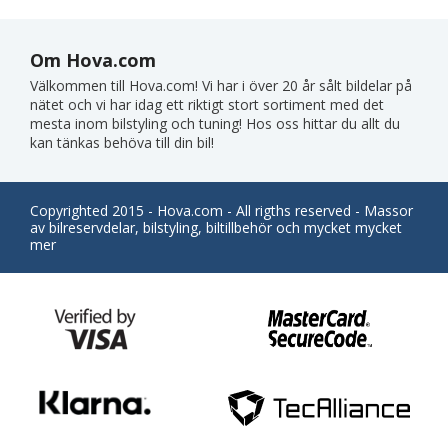
Om Hova.com
Välkommen till Hova.com! Vi har i över 20 år sålt bildelar på
nätet och vi har idag ett riktigt stort sortiment med det
mesta inom bilstyling och tuning! Hos oss hittar du allt du
kan tänkas behöva till din bil!
Copyrighted 2015 - Hova.com - All rigths reserved - Massor
av bilreservdelar, bilstyling, biltillbehör och mycket mycket
mer