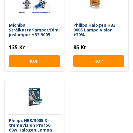
Michiba
Philips Halogen HB3
Strålkastarlampor/Diml
9005 Lampa Vision
juslampor HB3 9005
+30%
''Xenon White''
135 Kr
85 Kr
KÖP
KÖP
Philips HB3/9005 X-
tremeVision Pro150
60w Halogen Lampa