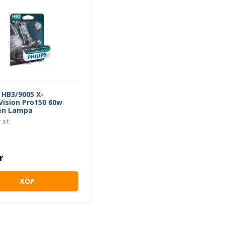
s HB3/9005 X-
ision Pro150 60w
en Lampa
 st
r
KÖP