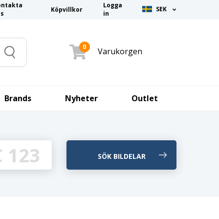
ontakta
Logga
SEK
Köpvillkor
ss
in
0
Varukorgen
Search
Brands
Nyheter
Outlet