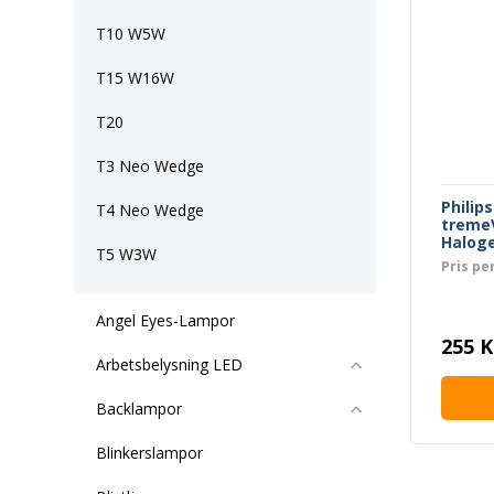
T10 W5W
T15 W16W
T20
T3 Neo Wedge
Philip
T4 Neo Wedge
tremeV
Halog
T5 W3W
Pris per
Angel Eyes-Lampor
255 K
Arbetsbelysning LED
Backlampor
Blinkerslampor