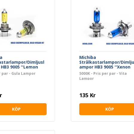
a
Michiba
astarlampor/Dimljusl
Strålkastarlampor/Dimlju
HB3 9005 ''Lemon
ampor HB3 9005 ''Xenon
'
White''
r par - Gula Lampor
5000K - Pris per par - Vita
Lampor
r
135 Kr
KÖP
KÖP