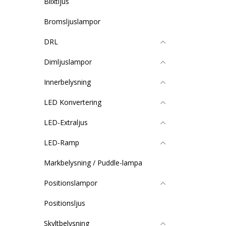
Blixtljus
Bromsljuslampor
DRL
Dimljuslampor
Innerbelysning
LED Konvertering
LED-Extraljus
LED-Ramp
Markbelysning / Puddle-lampa
Positionslampor
Positionsljus
Skyltbelysning