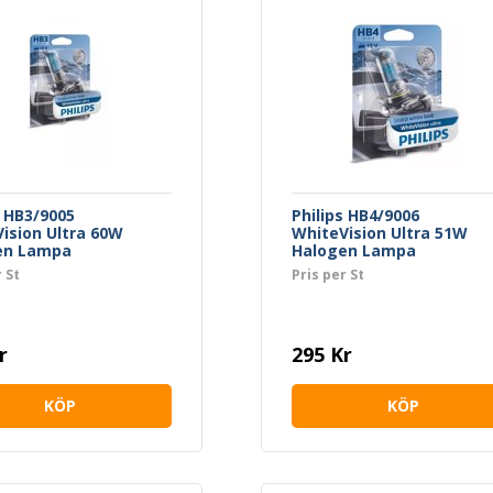
s HB3/9005
Philips HB4/9006
ision Ultra 60W
WhiteVision Ultra 51W
en Lampa
Halogen Lampa
 St
Pris per St
r
295 Kr
KÖP
KÖP