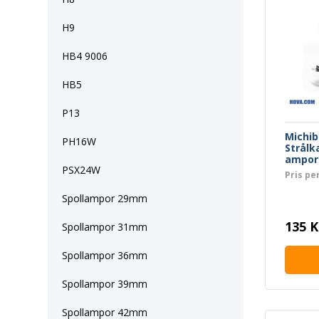
H9
HB4 9006
HB5
P13
Michib
PH16W
Strålk
ampor 
PSX24W
Yellow'
Pris pe
Spollampor 29mm
135 K
Spollampor 31mm
Spollampor 36mm
Spollampor 39mm
Spollampor 42mm