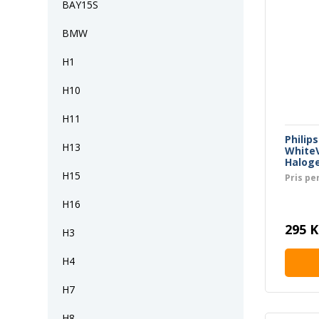
BAY15S
BMW
H1
H10
H11
Philip
H13
WhiteV
Halog
H15
Pris per
H16
295 K
H3
H4
H7
H8