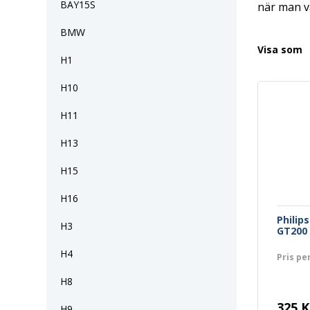
BAY15S
när man v
BMW
Visa som
H1
H10
H11
H13
H15
H16
Philip
H3
GT200
H4
Pris pe
H8
325 K
H9