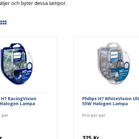
äljer och byter dessa lampor.
s H7 RacingVision
Philips H7 WhiteVision Ul
 Halogen Lampa
55W Halogen Lampa
r par
Pris per par
r
325 Kr