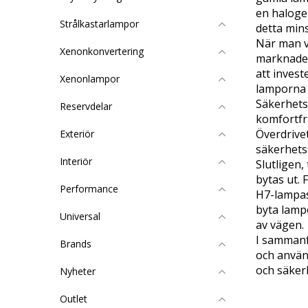
en haloge
Strålkastarlampor
detta mins
När man vä
Xenonkonvertering
marknaden
att invest
Xenonlampor
lamporna 
Säkerhetsa
Reservdelar
komfortfrå
Överdrivet
Exteriör
säkerhetsr
Interiör
Slutligen,
bytas ut. 
Performance
H7-lampas 
byta lampo
Universal
av vägen.
I sammanfa
Brands
och använd
och säker
Nyheter
Outlet