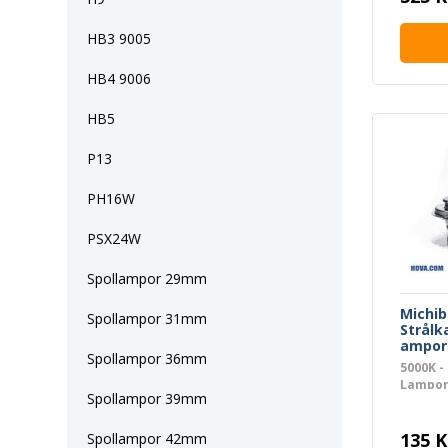
HB3 9005
HB4 9006
HB5
P13
PH16W
PSX24W
Spollampor 29mm
Michib
Spollampor 31mm
Strålk
ampor 
Spollampor 36mm
5000K - 
Lampo
Spollampor 39mm
135 K
Spollampor 42mm