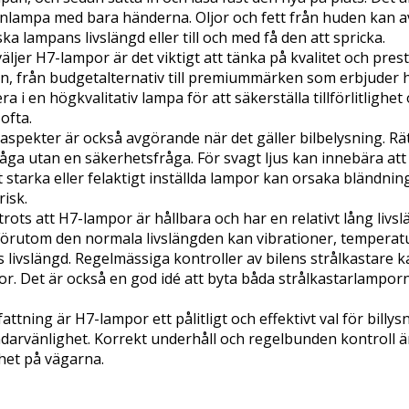
nlampa med bara händerna. Oljor och fett från huden kan av
ka lampans livslängd eller till och med få den att spricka.
ljer H7-lampor är det viktigt att tänka på kvalitet och pres
, från budgetalternativ till premiummärken som erbjuder hög
era i en högkvalitativ lampa för att säkerställa tillförlitligh
ofta.
spekter är också avgörande när det gäller bilbelysning. Rätt
ga utan en säkerhetsfråga. För svagt ljus kan innebära att p
 starka eller felaktigt inställda lampor kan orsaka bländning
isk.
 trots att H7-lampor är hållbara och har en relativt lång livsl
Förutom den normala livslängden kan vibrationer, temperatur
livslängd. Regelmässiga kontroller av bilens strålkastare kan
r. Det är också en god idé att byta båda strålkastarlamporn
ttning är H7-lampor ett pålitligt och effektivt val för billy
arvänlighet. Korrekt underhåll och regelbunden kontroll är 
het på vägarna.