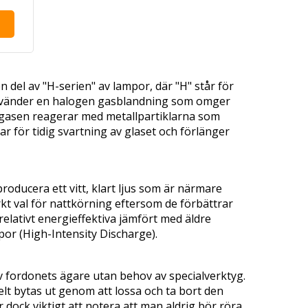
n del av "H-serien" av lampor, där "H" står för
använder en halogen gasblandning som omger
gengasen reagerar med metallpartiklarna som
r för tidig svartning av glaset och förlänger
roducera ett vitt, klart ljus som är närmare
rkt val för nattkörning eftersom de förbättrar
lativt energieffektiva jämfört med äldre
por (High-Intensity Discharge).
av fordonets ägare utan behov av specialverktyg.
elt bytas ut genom att lossa och ta bort den
 dock viktigt att notera att man aldrig bör röra