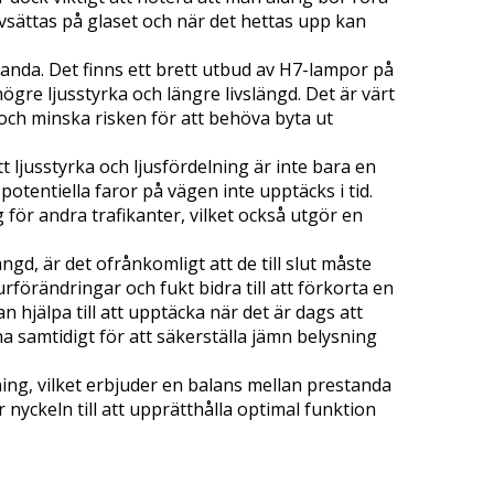
sättas på glaset och när det hettas upp kan
tanda. Det finns ett brett utbud av H7-lampor på
re ljusstyrka och längre livslängd. Det är värt
et och minska risken för att behöva byta ut
 ljusstyrka och ljusfördelning är inte bara en
otentiella faror på vägen inte upptäcks i tid.
 för andra trafikanter, vilket också utgör en
ängd, är det ofrånkomligt att de till slut måste
förändringar och fukt bidra till att förkorta en
 hjälpa till att upptäcka när det är dags att
a samtidigt för att säkerställa jämn belysning
sning, vilket erbjuder en balans mellan prestanda
nyckeln till att upprätthålla optimal funktion