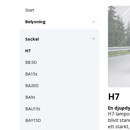
Start
Belysning
Sockel
H7
B8.5D
BA15s
BA20D
H7
BA9s
En djupdy
BAU15s
H7-lampor 
blivit sta
BAY15D
ett starkt