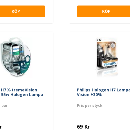
KÖP
KÖP
s H7 X-tremeVision
Philips Halogen H7 Lamp
0 55w Halogen Lampa
Vision +30%
r par
Pris per styck
r
69 Kr