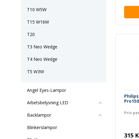
T10 W5W
T15 W16W
T20
T3 Neo Wedge
T4 Neo Wedge
T5 W3W
Angel Eyes-Lampor
Philip
Pro15
Arbetsbelysning LED
Pris pe
Backlampor
Blinkerslampor
315 K