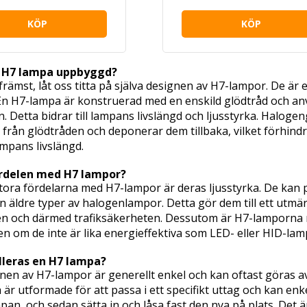
KÖP
KÖP
n H7 lampa uppbyggd?
främst, låt oss titta på själva designen av H7-lampor. De är e
En H7-lampa är konstruerad med en enskild glödtråd och 
n. Detta bidrar till lampans livslängd och ljusstyrka. Halo
från glödtråden och deponerar dem tillbaka, vilket förhindra
mpans livslängd.
ördelen med H7 lampor?
tora fördelarna med H7-lampor är deras ljusstyrka. De kan p
n äldre typer av halogenlampor. Detta gör dem till ett utmä
en och därmed trafiksäkerheten. Dessutom är H7-lamporna re
en om de inte är lika energieffektiva som LED- eller HID-lam
lleras en H7 lampa?
onen av H7-lampor är generellt enkel och kan oftast göras 
r utformade för att passa i ett specifikt uttag och kan enk
an, och sedan sätta in och låsa fast den nya på plats. Det är