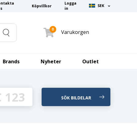
ontakta
Logga
SEK
Köpvillkor
ss
in
0
Varukorgen
Search
Brands
Nyheter
Outlet