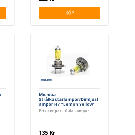
KÖP
a
Michiba
Strålkastarlampor/Dimljusl
ampor H7 ''Lemon Yellow''
Pris per par - Gula Lampor
r
135 Kr