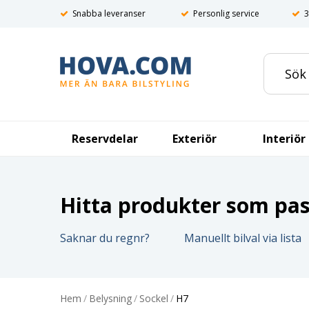
Snabba leveranser
Personlig service
3
Reservdelar
Exteriör
Interiör
Hitta produkter som pass
Saknar du regnr?
Manuellt bilval via lista
Hem
/
Belysning
/
Sockel
/
H7