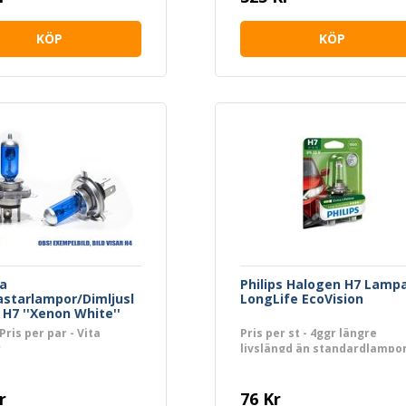
KÖP
KÖP
a
Philips Halogen H7 Lamp
astarlampor/Dimljusl
LongLife EcoVision
H7 ''Xenon White''
Pris per par - Vita
Pris per st - 4ggr längre
r
livslängd än standardlampo
r
76 Kr