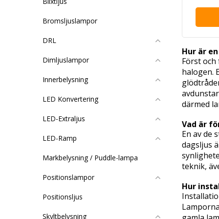
Blixtljus
Bromsljuslampor
DRL
Hur är e
Dimljuslampor
Först och 
halogen. 
Innerbelysning
glödtråde
avdunstar 
LED Konvertering
därmed la
LED-Extraljus
Vad är f
En av de s
LED-Ramp
dagsljus ä
synlighet
Markbelysning / Puddle-lampa
teknik, äv
Positionslampor
Hur insta
Installati
Positionsljus
Lamporna ä
Skyltbelysning
gamla lamp