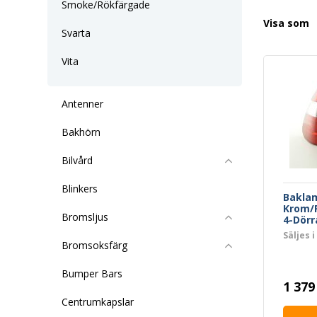
Smoke/Rökfärgade
Visa som
Svarta
Vita
Antenner
Bakhörn
Bilvård
Blinkers
Baklam
Krom/
Bromsljus
4-Dörr
Säljes i
Bromsoksfärg
Bumper Bars
1 379
Centrumkapslar