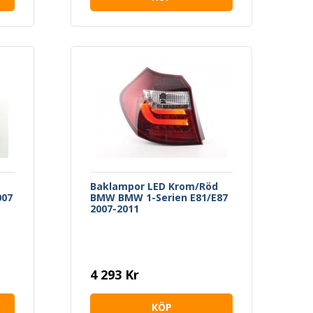
Baklampor LED Krom/Röd
007
BMW BMW 1-Serien E81/E87
2007-2011
4 293 Kr
KÖP