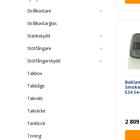
Strålkastare
Strålkastarglas
Stänkskydd
Stötfångare
Stötfångarskydd
Takbox
Bakla
Takbåge
Smoke
E34 Se
Takrails
Takräcke
2 809
Tanklock
Toning