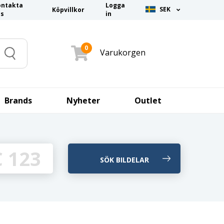
ontakta
Logga
SEK
Köpvillkor
ss
in
0
Varukorgen
Search
Brands
Nyheter
Outlet