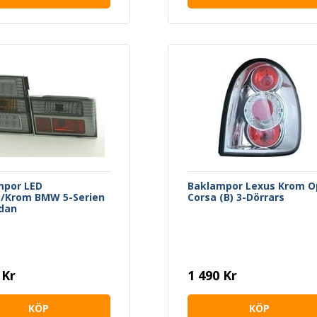
mpor LED
Baklampor Lexus Krom O
/Krom BMW 5-Serien
Corsa (B) 3-Dörrars
dan
 Kr
1 490 Kr
KÖP
KÖP