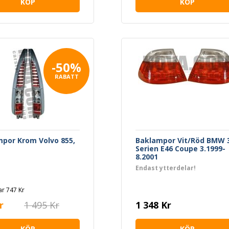
KÖP
KÖP
-50%
RABATT
por Krom Volvo 855,
Baklampor Vit/Röd BMW 
Serien E46 Coupe 3.1999-
8.2001
Endast ytterdelar!
r 747 Kr
r
1 495 Kr
1 348 Kr
KÖP
KÖP