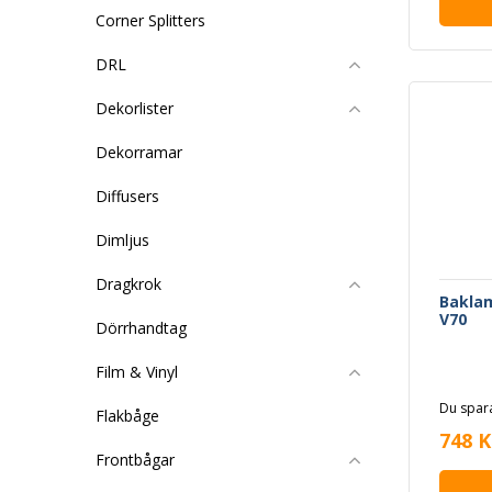
Corner Splitters
DRL
Dekorlister
Dekorramar
Diffusers
Dimljus
Dragkrok
Baklam
V70
Dörrhandtag
Film & Vinyl
Du spara
Flakbåge
748 K
Frontbågar