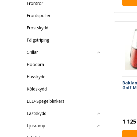
Frontrör
Frontspoiler
Frostskydd
Fälgstriping
Grillar
Hoodbra
Huvskydd
Bakla
Golf M
Köldskydd
LED-Spegelblinkers
Lastskydd
1 125
Ljusramp