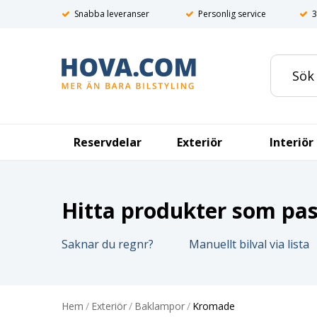
Snabba leveranser
Personlig service
3
Reservdelar
Exteriör
Interiör
Hitta produkter som pass
Saknar du regnr?
Manuellt bilval via lista
Hem
/
Exteriör
/
Baklampor
/
Kromade