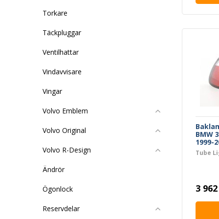
Torkare
Täckpluggar
Ventilhattar
Vindavvisare
Vingar
Volvo Emblem
Bakla
Volvo Original
BMW 3-
1999-2
Volvo R-Design
Tube Li
Ändrör
3 962
Ögonlock
Reservdelar