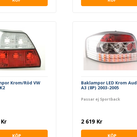
mpor Krom/Röd VW
Baklampor LED Krom Aud
K2
A3 (8P) 2003-2005
Passar ej Sportback
 Kr
2 619 Kr
KÖP
KÖP