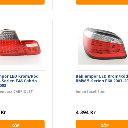
mpor LED Krom/Röd
Baklampor LED Krom/Röd
Serien E46 Cabrio
BMW 5-Serien E60 2003-2
003
 endast CABRIOLET
Innan faceliften
 Kr
4 394 Kr
KÖP
KÖP