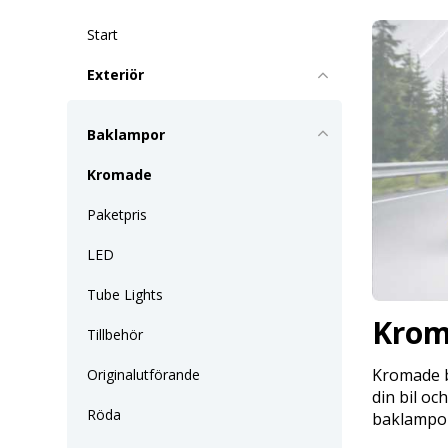
Start
Exteriör
Baklampor
Kromade
Paketpris
LED
Tube Lights
Kro
Tillbehör
Kromade b
Originalutförande
din bil oc
Röda
baklampor