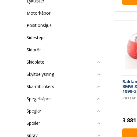
Lyktlister
Motorkåpor
Positionsljus
Sidesteps
Sidorör
Skidplate
Skyltbelysning
Bakla
BMW 3-
Skärmblinkers
1999-2
Passar
Spegelkåpor
Speglar
3 881
Spoiler
Spray