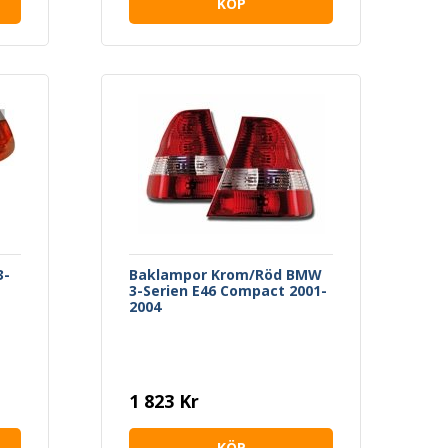
KÖP
3-
Baklampor Krom/Röd BMW
3-Serien E46 Compact 2001-
2004
1 823 Kr
KÖP