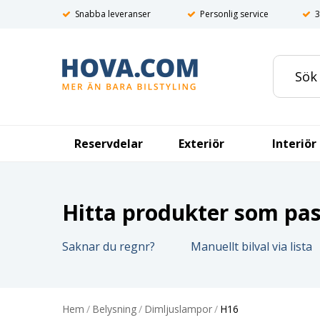
Snabba leveranser
Personlig service
3
Reservdelar
Exteriör
Interiör
Hitta produkter som pass
Saknar du regnr?
Manuellt bilval via lista
Hem
/
Belysning
/
Dimljuslampor
/
H16