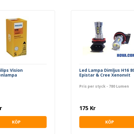
ilips Vision
Led Lampa Dimljus H16 
enlampa
Epistar & Cree Xenonvit
Pris per styck - 780 Lumen
r
175 Kr
KÖP
KÖP