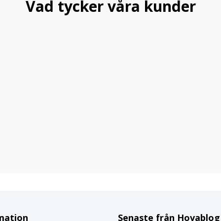
Vad tycker våra kunder
mation
Senaste från Hovablo