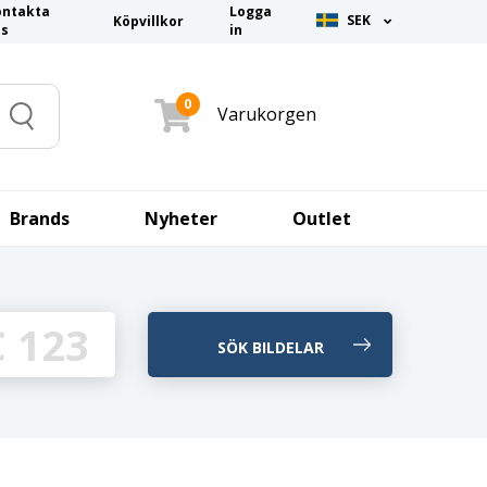
ontakta
Logga
SEK
Köpvillkor
ss
in
0
Varukorgen
Search
Brands
Nyheter
Outlet