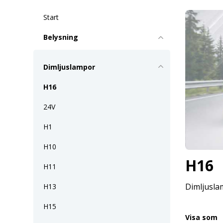
Start
Belysning
Dimljuslampor
H16
24V
H1
H10
H16
H11
Dimljusla
H13
H15
Visa som