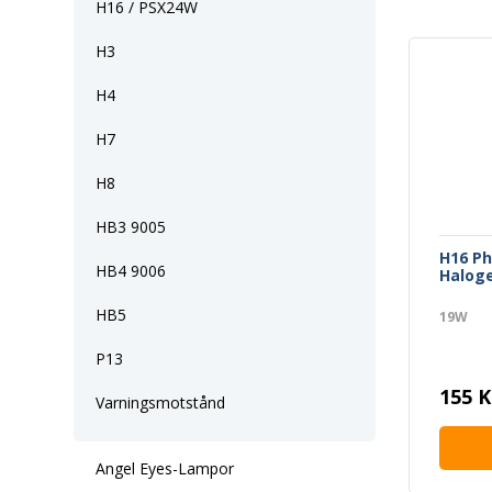
H16 / PSX24W
H3
H4
H7
H8
HB3 9005
H16 Ph
HB4 9006
Halog
HB5
19W
P13
155 K
Varningsmotstånd
Angel Eyes-Lampor