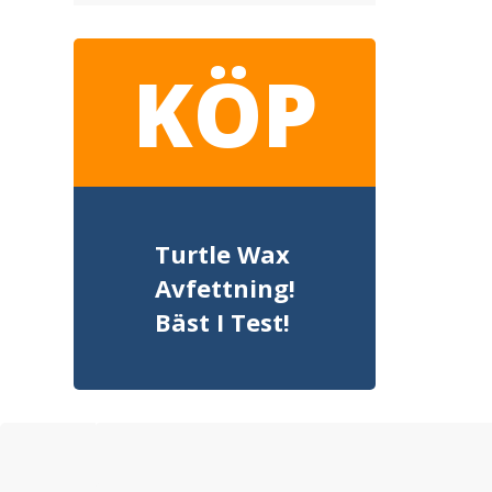
KÖP
Turtle Wax
Avfettning!
Bäst I Test!