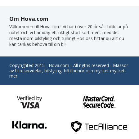
Om Hova.com
Välkommen till Hova.com! Vi har i över 20 år sålt bildelar på
nätet och vi har idag ett riktigt stort sortiment med det
mesta inom bilstyling och tuning! Hos oss hittar du allt du
kan tänkas behöva till din bil!
Copyrighted 2015 - Hova.com - All rigths reserved - Massor
av bilreservdelar, bilstyling, biltillbehör och mycket mycket
mer