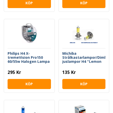
KÖP
KÖP
Philips H4 X-
Michiba
tremeVision Pro150
Strålkastarlampor/Diml
60/55w Halogen Lampa
juslampor H4 ''Lemon
Yellow''
295 Kr
135 Kr
KÖP
KÖP