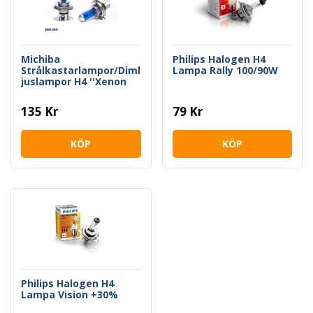
Michiba
Philips Halogen H4
Strålkastarlampor/Diml
Lampa Rally 100/90W
juslampor H4 ''Xenon
White''
135 Kr
79 Kr
KÖP
KÖP
Philips Halogen H4
Lampa Vision +30%