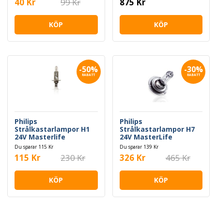
40 Kr
99 Kr
875 Kr
KÖP
KÖP
-50%
-30%
RABATT
RABATT
Philips
Philips
Strålkastarlampor H1
Strålkastarlampor H7
24V Masterlife
24V MasterLife
Du sparar 115 Kr
Du sparar 139 Kr
115 Kr
230 Kr
326 Kr
465 Kr
KÖP
KÖP