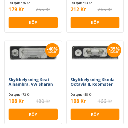
Du sparar 76 Kr
Du sparar 53 Kr
179 Kr
255 Kr
212 Kr
265 Kr
KÖP
KÖP
-40%
-35%
RABATT
RABATT
Skyltbelysning Seat
Skyltbelysning Skoda
Alhambra, VW Sharan
Octavia II, Roomster
Du sparar 72 Kr
Du sparar 58 Kr
108 Kr
180 Kr
108 Kr
166 Kr
KÖP
KÖP