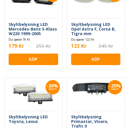
Skyltbelysning LED
Skyltbelysning LED
Mercedes-Benz S-Klass
Opel Astra F, Corsa B,
W220 1999-2005
Tigra mm
Du sparar 76 Kr
Du sparar 122 Kr
179 Kr
255 Kr
123 Kr
245 Kr
KÖP
KÖP
-30%
-20%
RABATT
RABATT
Skyltbelysning LED
Skyltbelysning
Toyota, Lexus
Primastar, Vivaro,
Trafic II