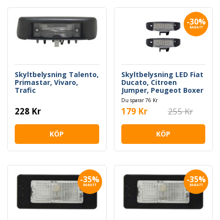
-30%
RABATT
Skyltbelysning Talento,
Skyltbelysning LED Fiat
Primastar, Vivaro,
Ducato, Citroen
Trafic
Jumper, Peugeot Boxer
1994-2006
Du sparar 76 Kr
228 Kr
179 Kr
255 Kr
KÖP
KÖP
-35%
-35%
RABATT
RABATT