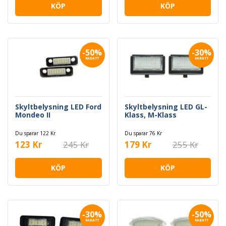
KÖP
KÖP
-50%
-30%
RABATT
RABATT
Skyltbelysning LED Ford
Skyltbelysning LED GL-
Mondeo II
Klass, M-Klass
Du sparar 122 Kr
Du sparar 76 Kr
123 Kr
245 Kr
179 Kr
255 Kr
KÖP
KÖP
-30%
-50%
RABATT
RABATT