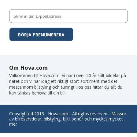
Om Hova.com
Välkommen till Hova.com! Vi har i över 20 år sålt bildelar på
nätet och vi har idag ett riktigt stort sortiment med det
mesta inom bilstyling och tuning! Hos oss hittar du allt du
kan tänkas behöva till din bil!
Copyrighted 2015 - Hova.com - All rigths reserved - Massor
av bilreservdelar, bilstyling, biltillbehör och mycket mycket
mer