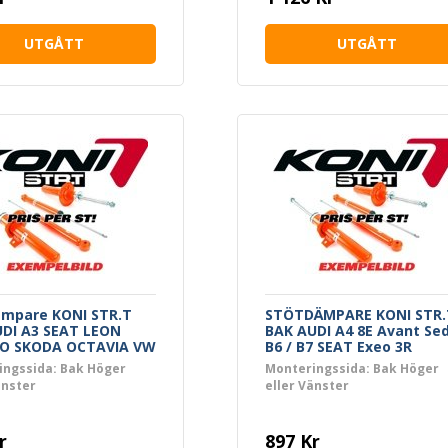
UTGÅTT
UTGÅTT
ämpare KONI STR.T
STÖTDÄMPARE KONI STR.
UDI A3 SEAT LEON
BAK AUDI A4 8E Avant Se
O SKODA OCTAVIA VW
B6 / B7 SEAT Exeo 3R
GOLF 4
ingssida: Bak Höger
Monteringssida: Bak Höger
änster
eller Vänster
r
897 Kr