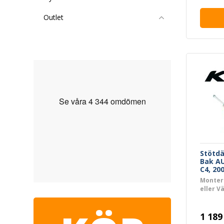
Outlet
Stötd
Bak AU
C4, 20
Monter
eller V
1 189