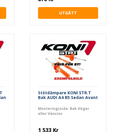
UTGÅTT
T
Stötdämpare KONI STR.T
dan
Bak AUDI A4 B5 Sedan Avant
Monteringssida: Bak Höger
eller Vänster
1 533 Kr