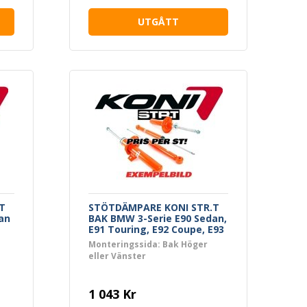
UTGÅTT
T
STÖTDÄMPARE KONI STR.T
an
BAK BMW 3-Serie E90 Sedan,
E91 Touring, E92 Coupe, E93
Cab
Monteringssida: Bak Höger
eller Vänster
1 043 Kr