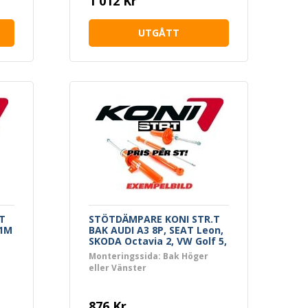
1 012 Kr
UTGÅTT
T
STÖTDÄMPARE KONI STR.T
 1M
BAK AUDI A3 8P, SEAT Leon,
SKODA Octavia 2, VW Golf 5,
6, Caddy 3 Jetta 5, 6
Monteringssida: Bak Höger
eller Vänster
876 Kr