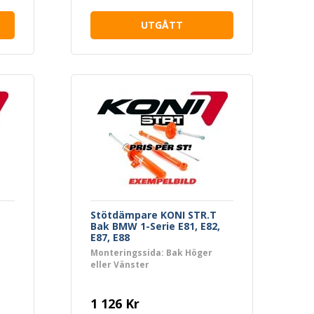
UTGÅTT
Stötdämpare KONI STR.T
Bak BMW 1-Serie E81, E82,
E87, E88
Monteringssida: Bak Höger
eller Vänster
1 126 Kr