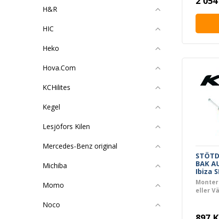
2 054
H&R
HIC
Heko
Hova.Com
KCHilites
Kegel
Lesjöfors Kilen
Mercedes-Benz original
STÖTD
BAK AU
Michiba
Ibiza 
Fox
Monter
Momo
eller V
Noco
897 K