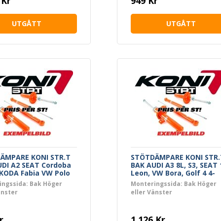
 Kr
949 Kr
UTGÅTT
UTGÅTT
ÄMPARE KONI STR.T
STÖTDÄMPARE KONI STR.
DI A2 SEAT Cordoba
BAK AUDI A3 8L, S3, SEAT
SKODA Fabia VW Polo
Leon, VW Bora, Golf 4 4-
Motion
ingssida: Bak Höger
Monteringssida: Bak Höger
änster
eller Vänster
r
1 126 Kr