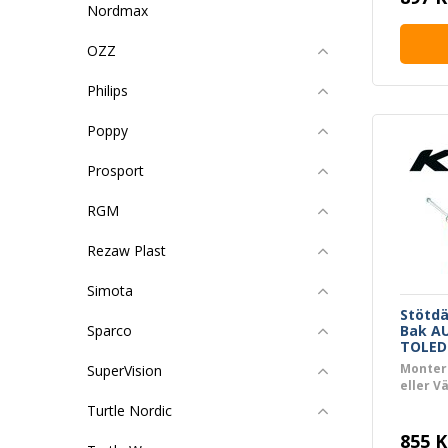
Nordmax
OZZ
Philips
Poppy
Prosport
RGM
Rezaw Plast
Simota
Stötd
Bak A
Sparco
TOLED
BORA 
Monter
SuperVision
eller V
Turtle Nordic
855 K