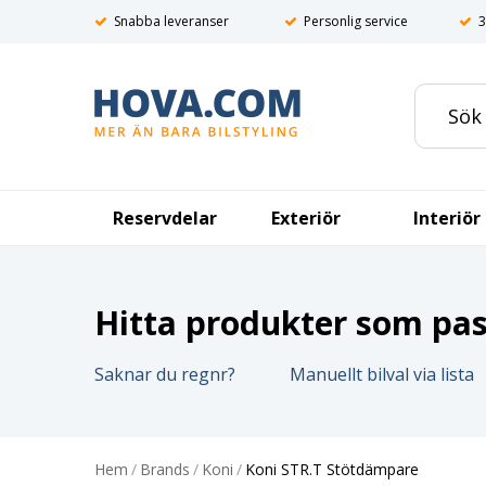
Snabba leveranser
Personlig service
3
Reservdelar
Exteriör
Interiör
Hitta produkter som pass
Saknar du regnr?
Manuellt bilval via lista
Hem
/
Brands
/
Koni
/
Koni STR.T Stötdämpare