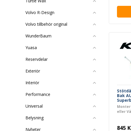
Turtle Wax
Volvo R-Design
Volvo tillbehör original
WunderBaum
Yuasa
Reservdelar
Exteriör
Interiör
Stötd
Performance
Bak AU
Superb
Universal
Monter
eller V
Belysning
845 K
Nyheter