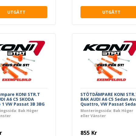
UTGÅTT
UTGÅTT
ämpare KONI STR.T
STÖTDÄMPARE KONI STR.
DI A6 C5 SKODA
BAK AUDI A6 C5 Sedan Av
 1 VW Passat 3B 3BG
Quattro, VW Passat Seda
Variant Syncro 4-Motion
ingssida: Bak Höger
Monteringssida: Bak Höger
änster
eller Vänster
r
855 Kr