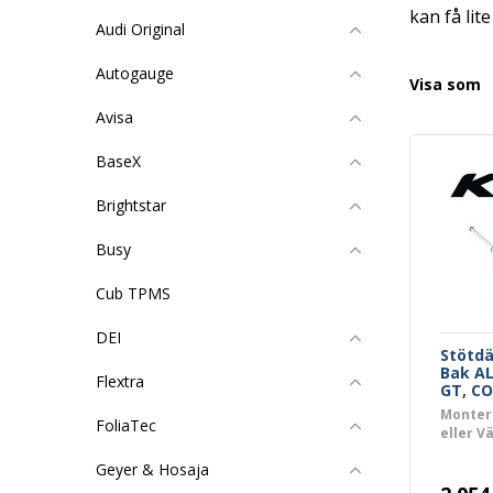
kan få li
Audi Original
Autogauge
Visa som
Avisa
BaseX
Brightstar
Busy
Cub TPMS
DEI
Stötd
Bak AL
Flextra
GT, C
Monter
FoliaTec
eller V
Geyer & Hosaja