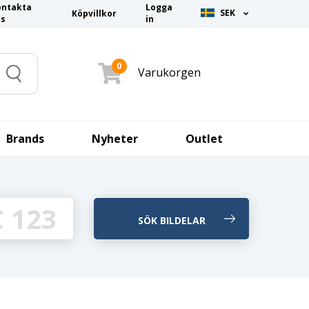
ontakta
Logga
SEK
Köpvillkor
ss
in
0
Varukorgen
Search
Brands
Nyheter
Outlet