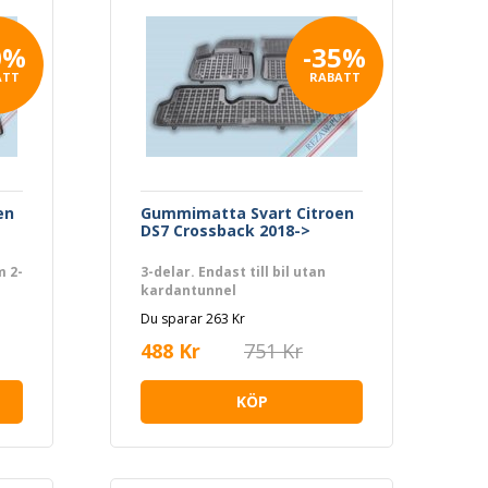
0%
-35%
ATT
RABATT
en
Gummimatta Svart Citroen
DS7 Crossback 2018->
m 2-
3-delar. Endast till bil utan
kardantunnel
Du sparar 263 Kr
488 Kr
751 Kr
KÖP