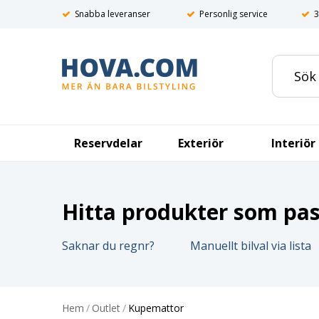
Snabba leveranser
Personlig service
3
Reservdelar
Exteriör
Interiör
Hitta produkter som pass
Saknar du regnr?
Manuellt bilval via lista
Hem
/
Outlet
/
Kupemattor