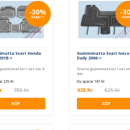
-30%
-3
RABATT
RAB
matta Svart Honda
Gummimatta Svart Iveco
2018->
Daily 2006->
gummimattor i set om 3-
Svarta gummimattor i set o
del
r 235 Kr
Du sparar 187 Kr
r
783 Kr
438 Kr
625 Kr
KÖP
KÖP