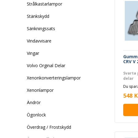
Strålkastarlampor
Stänkskydd
Sänkningssats
Vindavvisare
Vingar
Gummi
CRV V 
Volvo Orginal Delar
Svarta 
Xenonkonverteringslampor
delar
Du spara
Xenonlampor
548 K
Ändrör
Ögonlock
Överdrag / Frostskydd