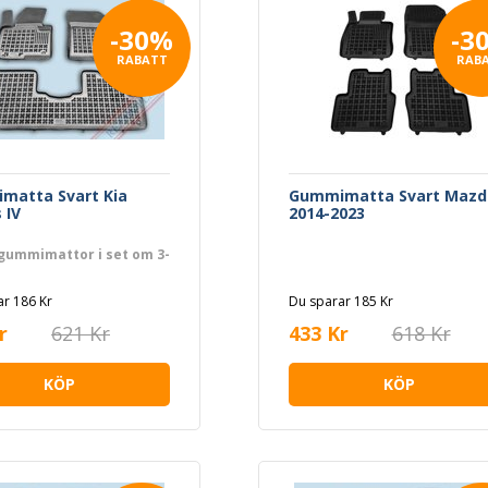
-30%
-3
RABATT
RAB
matta Svart Kia
Gummimatta Svart Mazd
 IV
2014-2023
gummimattor i set om 3-
r 186 Kr
Du sparar 185 Kr
r
621 Kr
433 Kr
618 Kr
KÖP
KÖP