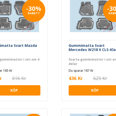
-30%
-3
RABATT
RAB
matta Svart Mazda
Gummimatta Svart
Mercedes W218 II CLS-Kla
gummimattor i set om 4-
Svarta gummimattor i set o
delar
r 185 Kr
Du sparar 187 Kr
r
616 Kr
436 Kr
623 Kr
KÖP
KÖP