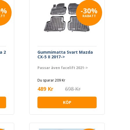
0%
-30%
ATT
RABATT
a 2
Gummimatta Svart Mazda
CX-5 II 2017->
Passar även facelift 2021->
Du sparar 209 Kr
489 Kr
698 Kr
KÖP