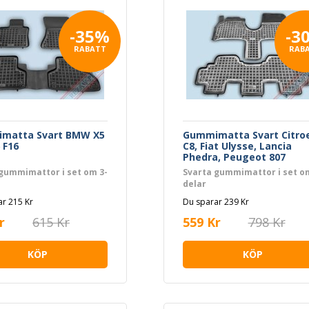
-35%
-3
RABATT
RAB
matta Svart BMW X5
Gummimatta Svart Citro
 F16
C8, Fiat Ulysse, Lancia
Phedra, Peugeot 807
gummimattor i set om 3-
Svarta gummimattor i set o
delar
r 215 Kr
Du sparar 239 Kr
r
615 Kr
559 Kr
798 Kr
KÖP
KÖP