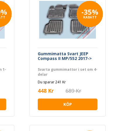
0%
-35%
ATT
RABATT
Gummimatta Svart JEEP
Compass II MP/552 2017->
m 1-
Svarta gummimattor i set om 4-
delar
Du sparar 241 Kr
448 Kr
689 Kr
KÖP