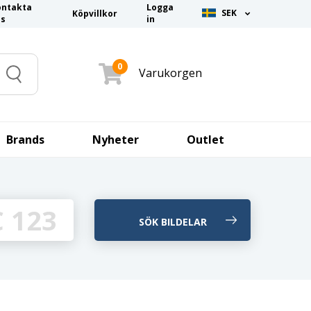
ontakta
Logga
SEK
Köpvillkor
ss
in
0
Varukorgen
Search
Brands
Nyheter
Outlet