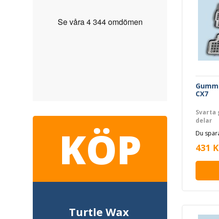
Gummi
CX7
Svarta 
delar
KÖP
Du spara
431 K
Turtle Wax