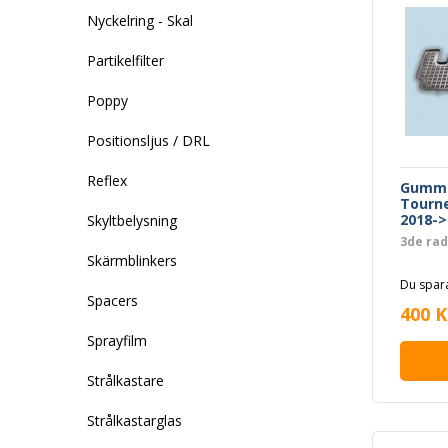
Nyckelring - Skal
Partikelfilter
Poppy
Positionsljus / DRL
Reflex
Gummi
Tourn
2018->
Skyltbelysning
3de ra
Skärmblinkers
Du spara
Spacers
400 K
Sprayfilm
Strålkastare
Strålkastarglas