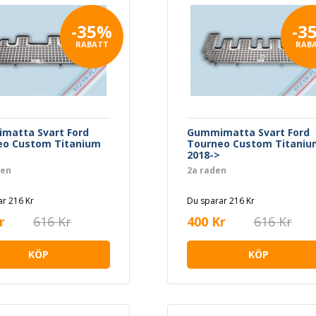
-35%
-3
RABATT
RAB
matta Svart Ford
Gummimatta Svart Ford
eo Custom Titanium
Tourneo Custom Titaniu
2018->
den
2a raden
r 216 Kr
Du sparar 216 Kr
r
616 Kr
400 Kr
616 Kr
KÖP
KÖP