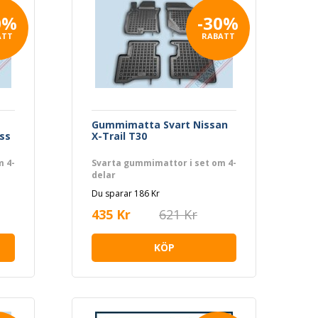
0%
-30%
ATT
RABATT
Gummimatta Svart Nissan
ss
X-Trail T30
m 4-
Svarta gummimattor i set om 4-
delar
Du sparar 186 Kr
435 Kr
621 Kr
KÖP