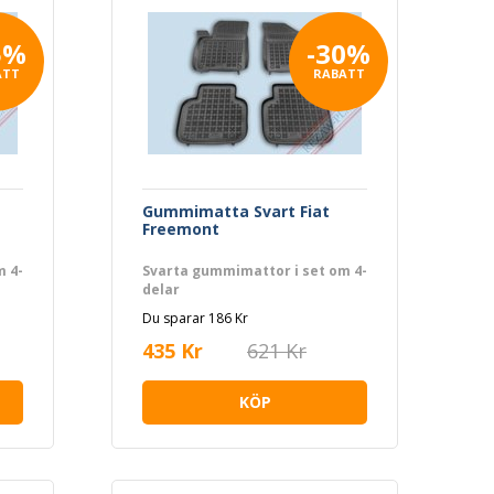
5%
-30%
ATT
RABATT
Gummimatta Svart Fiat
Freemont
m 4-
Svarta gummimattor i set om 4-
delar
Du sparar 186 Kr
435 Kr
621 Kr
KÖP