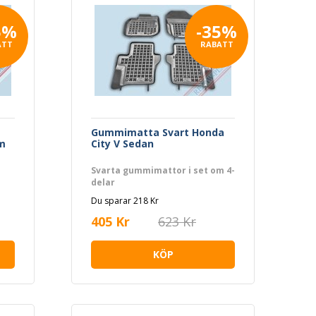
5%
-35%
ATT
RABATT
Gummimatta Svart Honda
m
City V Sedan
Svarta gummimattor i set om 4-
delar
Du sparar 218 Kr
405 Kr
623 Kr
KÖP