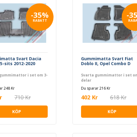
-35%
-3
RABATT
RAB
matta Svart Dacia
Gummimatta Svart Fiat
5-sits 2012-2020
Doblo II, Opel Combo D
gummimattor i set om 3-
Svarta gummimattor i set o
delar
r 248 Kr
Du sparar 216 Kr
r
710 Kr
402 Kr
618 Kr
KÖP
KÖP