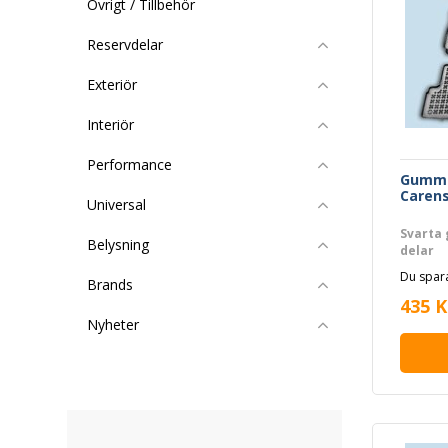
Övrigt / Tillbehör
Reservdelar
Exteriör
Interiör
Performance
Gummi
Carens
Universal
Svarta 
Belysning
delar
Du spara
Brands
435 K
Nyheter