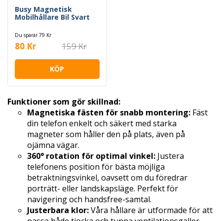
Busy Magnetisk
Mobilhållare Bil Svart
Du sparar 79 Kr
80 Kr
159 Kr
KÖP
Funktioner som gör skillnad:
Magnetiska fästen för snabb montering:
Fäst
din telefon enkelt och säkert med starka
magneter som håller den på plats, även på
ojämna vägar.
360° rotation för optimal vinkel:
Justera
telefonens position för bästa möjliga
betraktningsvinkel, oavsett om du föredrar
porträtt- eller landskapsläge. Perfekt för
navigering och handsfree-samtal.
Justerbara klor:
Våra hållare är utformade för att
passa både tjocka och tunna ventilationsgaller,