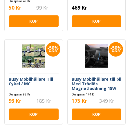
Du sparar 49 Kr
50 Kr
99 Kr
469 Kr
KÖP
KÖP
-50%
-50%
RABATT
RABATT
Busy Mobilhållare Till
Busy Mobilhållare till bil
Cykel / MC
Med Trådlös
Magnetladdning 15W
Du sparar 92 Kr
Du sparar 174 Kr
93 Kr
185 Kr
175 Kr
349 Kr
KÖP
KÖP