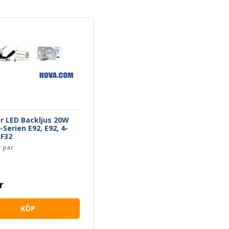
 LED Backljus 20W
Serien E92, E92, 4-
 F32
r par
r
KÖP