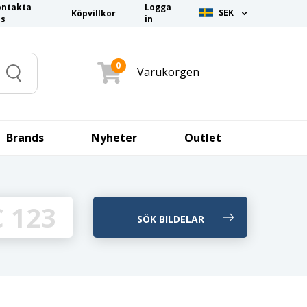
ontakta
Logga
SEK
Köpvillkor
ss
in
0
Varukorgen
Search
Brands
Nyheter
Outlet