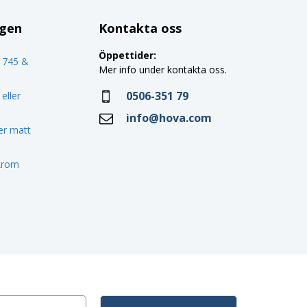
ggen
Kontakta oss
Öppettider:
o 745 &
Mer info under kontakta oss.
0506-351 79
eller
info@hova.com
ler matt
 krom