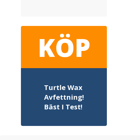
KÖP
Turtle Wax
Avfettning!
Bäst I Test!