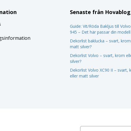
mation
Senaste från Hovablo
s
Guide: Vit/Röda Bakljus till Volv
945 – Det här passar din modell
gsinformation
Dekorlist baklucka – svart, krom 
matt silver?
Dekorlist Volvo – svart, krom el
silver?
Dekorlist Volvo XC90 II – svart,
eller matt silver