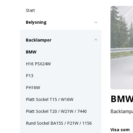
Start
Belysning
Backlampor
BMW
H16 PSX24W
P13
PH16W
BM
Platt Sockel T15 / W16W
Backlampa 
Platt Sockel T20 / W21W / 7440
Rund Sockel BA15S / P21W / 1156
Visa som