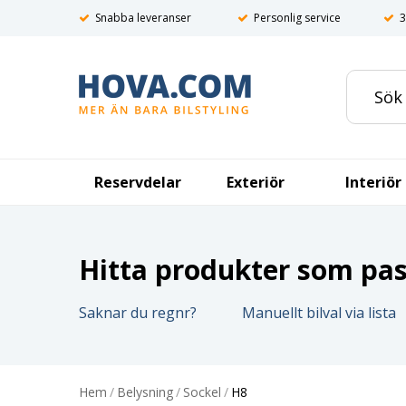
Snabba leveranser
Personlig service
3
Reservdelar
Exteriör
Interiör
Hitta produkter som pass
Saknar du regnr?
Manuellt bilval via lista
Hem
/
Belysning
/
Sockel
/
H8