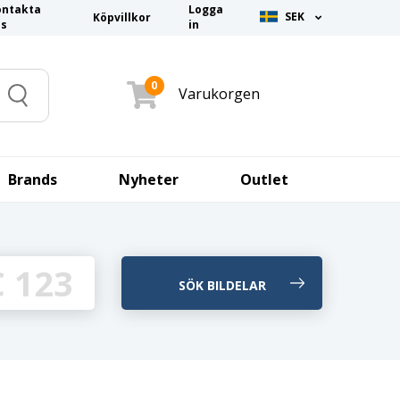
ontakta
Logga
SEK
Köpvillkor
ss
in
0
Varukorgen
Search
Brands
Nyheter
Outlet