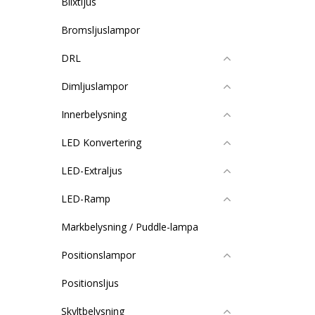
Blixtljus
Bromsljuslampor
DRL
Dimljuslampor
Innerbelysning
LED Konvertering
LED-Extraljus
LED-Ramp
Markbelysning / Puddle-lampa
Positionslampor
Positionsljus
Skyltbelysning