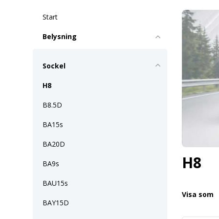
Start
Belysning
Sockel
H8
B8.5D
BA15s
BA20D
H8
BA9s
BAU15s
Visa som
BAY15D