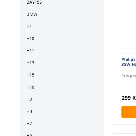
BAY15S
BMW
H1
H10
H11
Philip
H13
35W H
H15
Pris per
H16
299 K
H3
H4
H7
H9