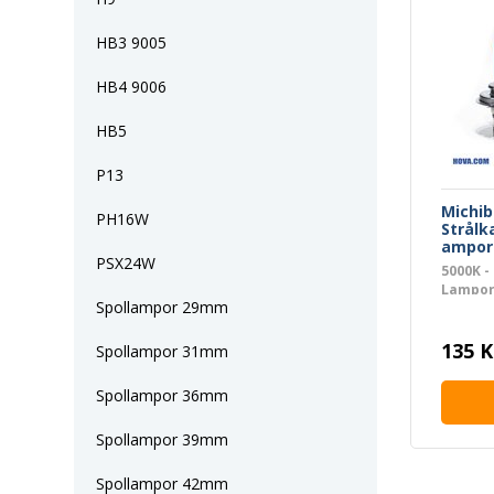
HB3 9005
HB4 9006
HB5
P13
Michib
PH16W
Strålk
ampor 
PSX24W
5000K - 
Lampo
Spollampor 29mm
135 K
Spollampor 31mm
Spollampor 36mm
Spollampor 39mm
Spollampor 42mm