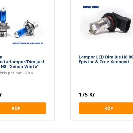
a
Lampor LED Dimljus H8 8
astarlampor/Dimljusl
Epistar & Cree Xenonvit
H8 ''Xenon White''
Pris per par - Vita
r
r
175 Kr
KÖP
KÖP