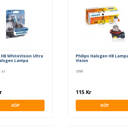
s H8 WhiteVision Ultra
Philips Halogen H8 Lamp
alogen Lampa
Vision
 st
35W
r
115 Kr
KÖP
KÖP