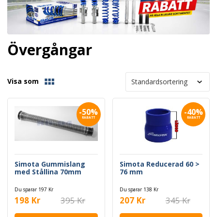
Övergångar
Visa som
-50%
-40%
RABATT
RABATT
Simota Gummislang
Simota Reducerad 60 >
med Stållina 70mm
76 mm
Du sparar 197 Kr
Du sparar 138 Kr
198 Kr
395 Kr
207 Kr
345 Kr