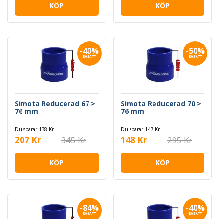
KÖP
KÖP
-40%
-50%
RABATT
RABATT
Simota Reducerad 67 >
Simota Reducerad 70 >
76 mm
76 mm
Du sparar 138 Kr
Du sparar 147 Kr
207 Kr
345 Kr
148 Kr
295 Kr
KÖP
KÖP
-84%
-40%
RABATT
RABATT