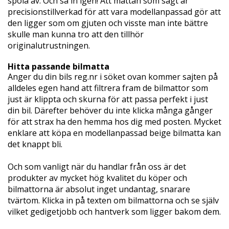
spola av. Och så in igen! Att mattan som sagt är
precisionstillverkad för att vara modellanpassad gör att
den ligger som om gjuten och visste man inte bättre
skulle man kunna tro att den tillhör
originalutrustningen.
Hitta passande bilmatta
Anger du din bils reg.nr i söket ovan kommer sajten på
alldeles egen hand att filtrera fram de bilmattor som
just är klippta och skurna för att passa perfekt i just
din bil. Därefter behöver du inte klicka många gånger
för att strax ha den hemma hos dig med posten. Mycket
enklare att köpa en modellanpassad beige bilmatta kan
det knappt bli.
Och som vanligt när du handlar från oss är det
produkter av mycket hög kvalitet du köper och
bilmattorna är absolut inget undantag, snarare
tvärtom. Klicka in på texten om bilmattorna och se själv
vilket gedigetjobb och hantverk som ligger bakom dem.