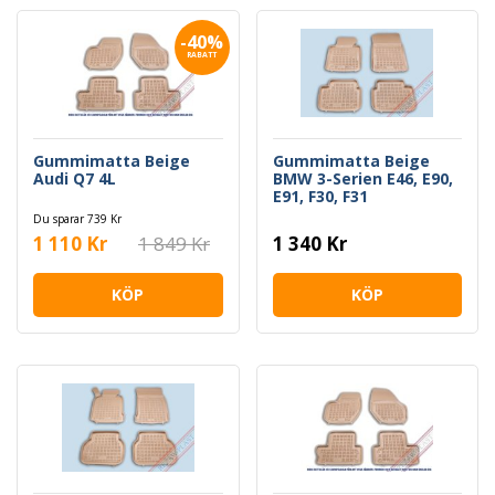
-40%
RABATT
Gummimatta Beige
Gummimatta Beige
Audi Q7 4L
BMW 3-Serien E46, E90,
E91, F30, F31
Du sparar 739 Kr
1 110 Kr
1 849 Kr
1 340 Kr
KÖP
KÖP