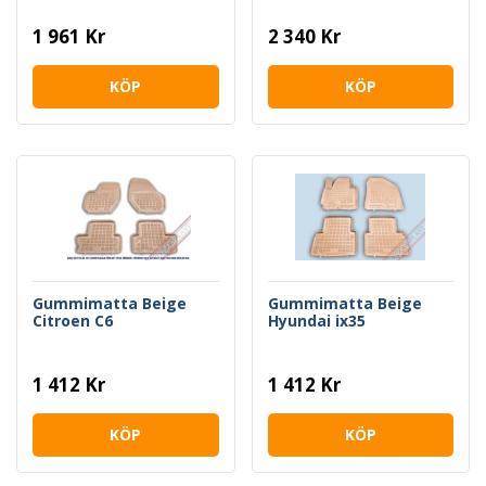
1 961 Kr
2 340 Kr
KÖP
KÖP
Gummimatta Beige
Gummimatta Beige
Citroen C6
Hyundai ix35
1 412 Kr
1 412 Kr
KÖP
KÖP