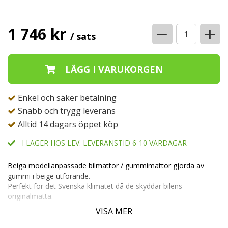
−
+
1 746 kr
/ sats
Enkel och säker betalning
Snabb och trygg leverans
Alltid 14 dagars öppet köp
I LAGER HOS LEV. LEVERANSTID 6-10 VARDAGAR
Beiga modellanpassade bilmattor / gummimattor gjorda av
gummi i beige utförande.
Perfekt för det Svenska klimatet då de skyddar bilens
originalmatta.
Skålmattan har en upphöjd kant för att eventuell fukt, vätska
VISA MER
ska stanna kvar.