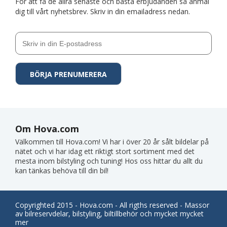
För att få de allra senaste och bästa erbjudanden så anmäl
dig till vårt nyhetsbrev. Skriv in din emailadress nedan.
Om Hova.com
Välkommen till Hova.com! Vi har i över 20 år sålt bildelar på
nätet och vi har idag ett riktigt stort sortiment med det
mesta inom bilstyling och tuning! Hos oss hittar du allt du
kan tänkas behöva till din bil!
Copyrighted 2015 - Hova.com - All rigths reserved - Massor
av bilreservdelar, bilstyling, biltillbehör och mycket mycket
mer