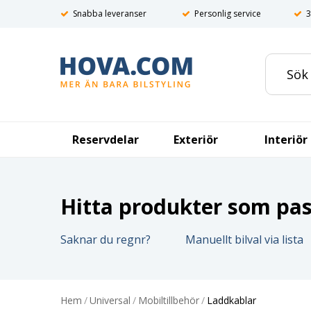
Snabba leveranser
Personlig service
3
Reservdelar
Exteriör
Interiör
Hitta produkter som pass
Saknar du regnr?
Manuellt bilval via lista
Hem
/
Universal
/
Mobiltillbehör
/
Laddkablar