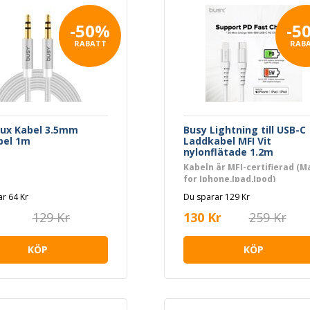
-50%
-5
RABATT
RAB
Aux Kabel 3.5mm
Busy Lightning till USB-C
bel 1m
Laddkabel MFI Vit
nylonflätade 1.2m
Kabeln är MFI-certifierad (M
for Iphone,Ipad,Ipod)
r 64 Kr
Du sparar 129 Kr
129 Kr
130 Kr
259 Kr
KÖP
KÖP