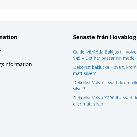
mation
Senaste från Hovablo
s
Guide: Vit/Röda Bakljus till Volv
945 – Det här passar din modell
gsinformation
Dekorlist baklucka – svart, krom 
matt silver?
Dekorlist Volvo – svart, krom el
silver?
Dekorlist Volvo XC90 II – svart,
eller matt silver