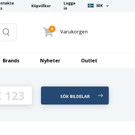
ontakta
Logga
SEK
Köpvillkor
ss
in
0
Varukorgen
Search
Brands
Nyheter
Outlet