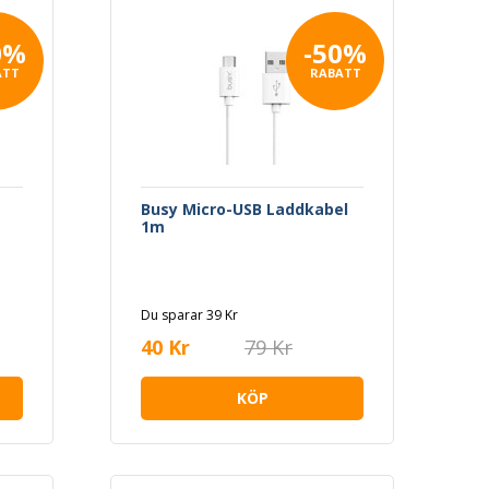
0%
-50%
ATT
RABATT
Busy Micro-USB Laddkabel
1m
Du sparar 39 Kr
40 Kr
79 Kr
KÖP