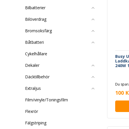
Bilbatterier
Bilöverdrag
Bromsoksfärg
Båtbatteri
Cykelhållare
Busy U
Laddka
Dekaler
240W 
Däcktillbehör
Du spara
Extraljus
100 K
Film/vinyle/Toningsfilm
Flexrör
Fälgstriping