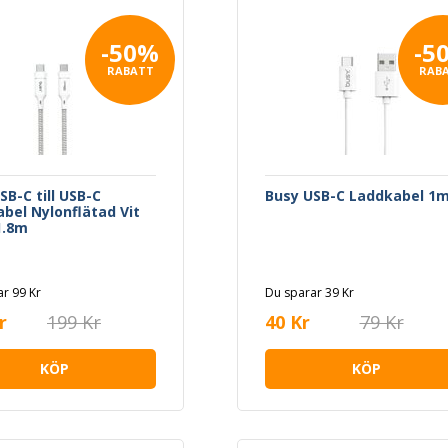
-50%
-5
RABATT
RAB
SB-C till USB-C
Busy USB-C Laddkabel 1
bel Nylonflätad Vit
1.8m
r 99 Kr
Du sparar 39 Kr
r
199 Kr
40 Kr
79 Kr
KÖP
KÖP