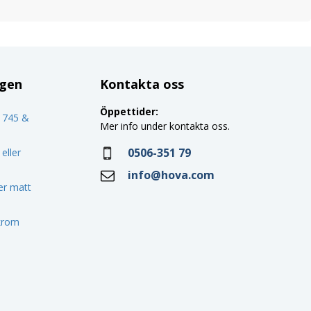
ggen
Kontakta oss
Öppettider:
o 745 &
Mer info under kontakta oss.
0506-351 79
eller
info@hova.com
ler matt
 krom