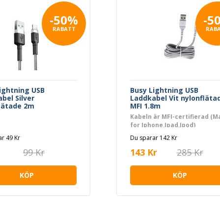
-50%
-5
RABATT
RAB
ightning USB
Busy Lightning USB
bel Silver
Laddkabel Vit nylonfläta
lätade 2m
MFI 1.8m
Kabeln är MFI-certifierad (M
for Iphone,Ipad,Ipod)
r 49 Kr
Du sparar 142 Kr
99 Kr
143 Kr
285 Kr
KÖP
KÖP