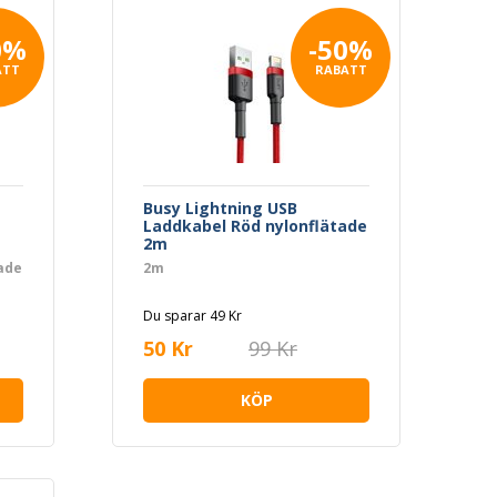
0%
-50%
ATT
RABATT
Busy Lightning USB
Laddkabel Röd nylonflätade
2m
ade
2m
Du sparar 49 Kr
50 Kr
99 Kr
KÖP