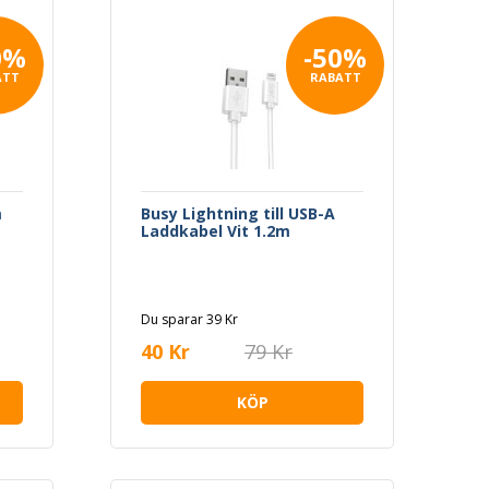
0%
-50%
ATT
RABATT
m
Busy Lightning till USB-A
Laddkabel Vit 1.2m
Du sparar 39 Kr
40 Kr
79 Kr
KÖP