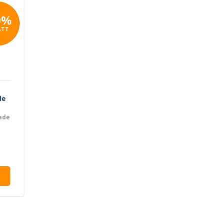
0%
ATT
de
ade