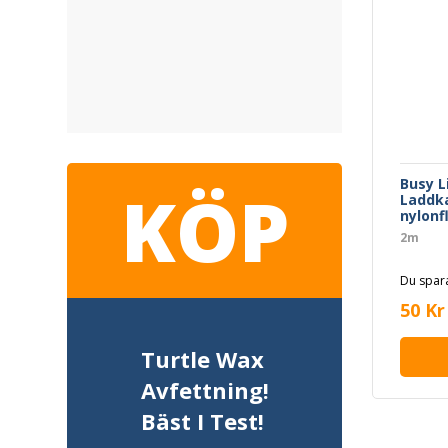
Busy L
KÖP
Laddka
nylonf
2m
Du spara
50 Kr
Turtle Wax
Avfettning!
Bäst I Test!