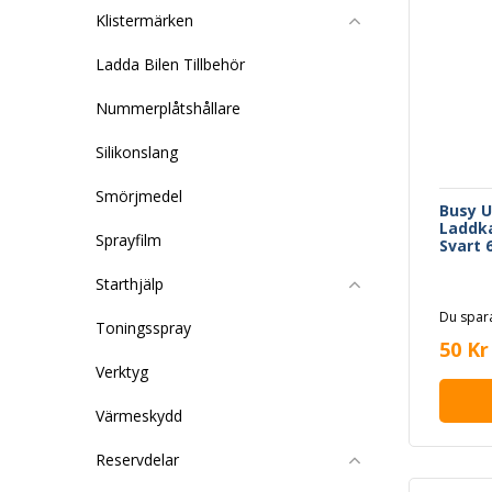
Klistermärken
Ladda Bilen Tillbehör
Nummerplåtshållare
Silikonslang
Smörjmedel
Busy U
Laddka
Sprayfilm
Svart
Starthjälp
Du spara
Toningsspray
50 Kr
Verktyg
Värmeskydd
Reservdelar