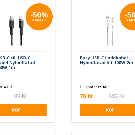
-50%
-5
RABATT
RAB
SB-C till USB-C
Busy USB-C Laddkabel
bel Nylonflätad
Nylonflätad Vit 100W 2m
 60W 1m
r 49 Kr
Du sparar 69 Kr
99 Kr
70 Kr
139 Kr
KÖP
KÖP