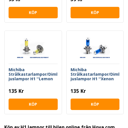
KÖP
KÖP
Michiba
Michiba
Strålkastarlampor/Diml
Strålkastarlampor/Diml
juslampor H1 ''Lemon
juslampor H1 ''Xenon
Yellow''
White''
135 Kr
135 Kr
KÖP
KÖP
Köp av H1 lampor till bilen online från Hova.com