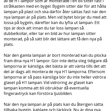
av de H1 lampor som är monterade i en bil sitter fast i
strålkasten med en bygel. Bygeln sitter där för att hålla
lampan på plast och ska därför åter sättas fast när den
nya lampan är på plats. Men vid bytet börjar du med att
lossa på bygeln, därefter kan du lyfta ut lampan. Ett
tips är dock att innan du tar loss lampan så
dubbelkollar, eller tar en bild av hur lampan sitter
monterad, på så sätt blir det lättare att få den nya på
plats.
När den gamla lampan är bort monterad kan du plocka
fram dina nya H1 lampor. Gör inte detta steg tidigare då
lamporna är känsliga, det bästa är att vänta tills det att
det är dags att montera de nya H1 lamporna. Eftersom
lamporna är så pass känsliga bör du inte heller vidröra
glaset på H1 lampan. Vid vidröring av glaset kan
lampan komma att bli obrukbar då eventuella
fingeravtryck kan förstöra ljusbilden.
När den nya lampan är på plats kan du återigen sätta
tillbaka bygeln, kablage och täcklock. Nu är dina nya