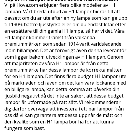
Vi på Hova.com erbjuder flera olika modeller av H1
lampan. Vårt breda utbud av H1 lampor bidrar till att
oavsett om du är ute efter en ny lampa som kan ge upp
till 130% bättre ljusstyrka eller om du endast letar efter
en ersättare till din gamla H1 lampa, så har vi det. Våra
H1 lampor kommer främst från välkända
premiummärken som sedan 1914 varit världsledande
inom billampor. Det är förövrigt även denna leverantör
som ligger bakom utvecklingen av H1 lampan. Genom
att majoriteten av våra H1 lampor är från detta
premiummärke har dessa lampor de korrekta måtten
för en H1 lampan. Det finns flera budget H1 lampor ute
på marknaden och även om det kan vara lockande med
en billigare lampa, kan detta komma att påverka din
ljusbild negativt då det inte är säkert att dessa budget
lampor är utformade på rätt sätt. Vi rekommenderar
dig därför överväga att investera i ett par lampor från
oss då vi kan garantera att dessa uppnår de mått och
den kvalité som en H1 lampa bör ha för att kunna
fungera som bäst.