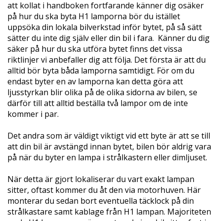
att kollat i handboken fortfarande känner dig osäker
på hur du ska byta H1 lamporna bör du istället
uppsöka din lokala bilverkstad inför bytet, på så sätt
sätter du inte dig själv eller din bil i fara. Känner du dig
säker på hur du ska utföra bytet finns det vissa
riktlinjer vi anbefaller dig att följa. Det första är att du
alltid bör byta båda lamporna samtidigt. För om du
endast byter en av lamporna kan detta göra att
ljusstyrkan blir olika på de olika sidorna av bilen, se
därför till att alltid beställa två lampor om de inte
kommer i par.
Det andra som är väldigt viktigt vid ett byte är att se till
att din bil är avstängd innan bytet, bilen bör aldrig vara
på när du byter en lampa i strålkastern eller dimljuset.
När detta är gjort lokaliserar du vart exakt lampan
sitter, oftast kommer du åt den via motorhuven. Här
monterar du sedan bort eventuella täcklock på din
strålkastare samt kablage från H1 lampan. Majoriteten