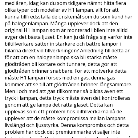
med åren, idag kan du som tidigare nämnt hitta flera
olika typer och modeller av H1 lampan, allt för att
kunna tillfredsställa de önskemål som du som kund har
på halogenlampan. Många upplever dock att den
original H1 lampan som är monterad i bilen inte alltid
avger det bästa ljuset. En kan ju då fråga sig varför inte
biltillverkare sätter in starkare och bättre lampor i
bilarna direkt vid tillverkningen? Anledning till detta är
för att om en halogenlampa ska bli starka måste
glödtråden bli kortare och tunnare, detta gör att
glödtråden brinner snabbare. För att motverka detta
måste H1 lampan förses med en gas, denna gas
kommer att se till att glödtråden brinner långsammare.
Men i och med att gas tillkommer så bildas även ett
tryck i lampan, detta tryck måste även det kontrolleras
genom att ge lampa det rätta glaset. Detta kan
upplevas som ett problem hos biltillverkarna då de
upplever att de måste kompromissa mellan lampans
livslängd och ljusstyrka. Denna kompromiss och detta
problem har dock det premiummärke vi säljer inte