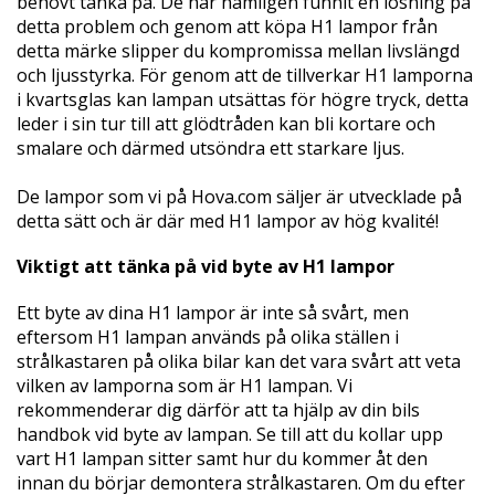
behövt tänka på. De har nämligen funnit en lösning på
detta problem och genom att köpa H1 lampor från
detta märke slipper du kompromissa mellan livslängd
och ljusstyrka. För genom att de tillverkar H1 lamporna
i kvartsglas kan lampan utsättas för högre tryck, detta
leder i sin tur till att glödtråden kan bli kortare och
smalare och därmed utsöndra ett starkare ljus.
De lampor som vi på Hova.com säljer är utvecklade på
detta sätt och är där med H1 lampor av hög kvalité!
Viktigt att tänka på vid byte av H1 lampor
Ett byte av dina H1 lampor är inte så svårt, men
eftersom H1 lampan används på olika ställen i
strålkastaren på olika bilar kan det vara svårt att veta
vilken av lamporna som är H1 lampan. Vi
rekommenderar dig därför att ta hjälp av din bils
handbok vid byte av lampan. Se till att du kollar upp
vart H1 lampan sitter samt hur du kommer åt den
innan du börjar demontera strålkastaren. Om du efter