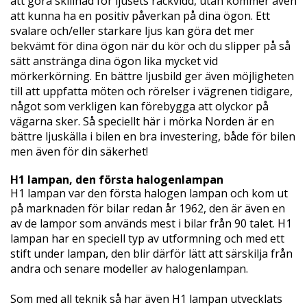
att göra skillnad för ljusets räckvidd, utan kommer även
att kunna ha en positiv påverkan på dina ögon. Ett
svalare och/eller starkare ljus kan göra det mer
bekvämt för dina ögon när du kör och du slipper på så
sätt anstränga dina ögon lika mycket vid
mörkerkörning. En bättre ljusbild ger även möjligheten
till att uppfatta möten och rörelser i vägrenen tidigare,
något som verkligen kan förebygga att olyckor på
vägarna sker. Så speciellt här i mörka Norden är en
bättre ljuskälla i bilen en bra investering, både för bilen
men även för din säkerhet!
H1 lampan, den första halogenlampan
H1 lampan var den första halogen lampan och kom ut
på marknaden för bilar redan år 1962, den är även en
av de lampor som används mest i bilar från 90 talet. H1
lampan har en speciell typ av utformning och med ett
stift under lampan, den blir därför lätt att särskilja från
andra och senare modeller av halogenlampan.
Som med all teknik så har även H1 lampan utvecklats