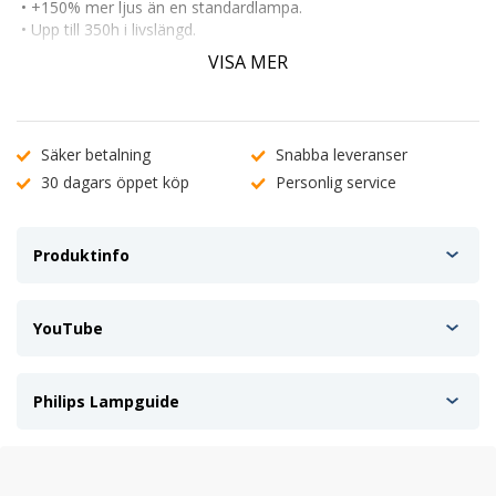
• +150% mer ljus än en standardlampa.
• Upp till 350h i livslängd.
• En perfekt kombination av styrka och livslängd.
VISA MER
• Pris per par
• E-Märkt och Godkänd
Används oftast i helljus, halvljus och även dimljus.
Säker betalning
Snabba leveranser
30 dagars öppet köp
Personlig service
Produktinfo
YouTube
Philips Lampguide