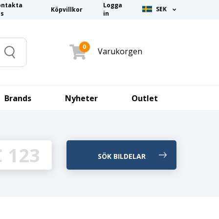
ontakta
Logga
SEK
Köpvillkor
ss
in
0
Varukorgen
Search
Brands
Nyheter
Outlet