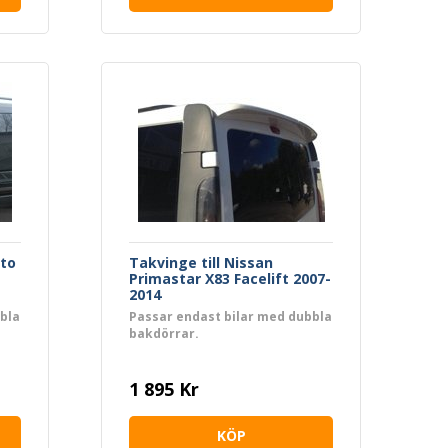
ito
Takvinge till Nissan
Primastar X83 Facelift 2007-
2014
bla
Passar endast bilar med dubbla
bakdörrar.
1 895 Kr
KÖP