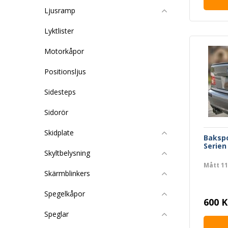
Ljusramp
Lyktlister
Motorkåpor
Positionsljus
Sidesteps
Sidorör
Skidplate
Bakspo
Serien
Skyltbelysning
Mått 1
Skärmblinkers
Spegelkåpor
600 K
Speglar