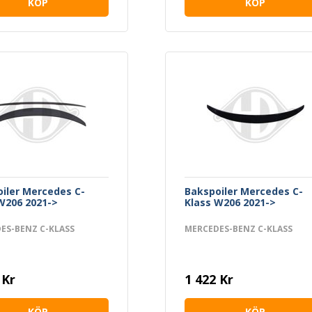
KÖP
KÖP
iler Mercedes C-
Bakspoiler Mercedes C-
W206 2021->
Klass W206 2021->
ES-BENZ C-KLASS
MERCEDES-BENZ C-KLASS
 Kr
1 422 Kr
KÖP
KÖP