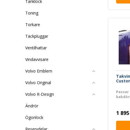
Tanklock
Toning
Torkare
Täckpluggar
Ventilhattar
Vindavvisare
Volvo Emblem
Takvin
Custom
Volvo Original
Passar 
Volvo R-Design
bakdör
Ändrör
1 895
Ögonlock
Reservdelar