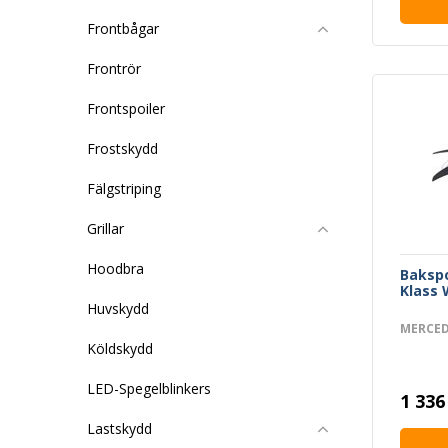
Frontbågar
Frontrör
Frontspoiler
Frostskydd
Fälgstriping
Grillar
Hoodbra
Bakspo
Klass 
Huvskydd
MERCED
Köldskydd
LED-Spegelblinkers
1 336
Lastskydd