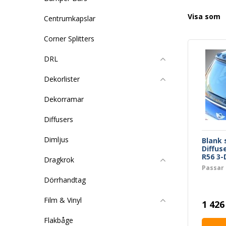
Visa som
Centrumkapslar
Corner Splitters
DRL
Dekorlister
Dekorramar
Diffusers
Dimljus
Blank 
Diffus
R56 3-
Dragkrok
Passar 
Dörrhandtag
Film & Vinyl
1 426
Flakbåge