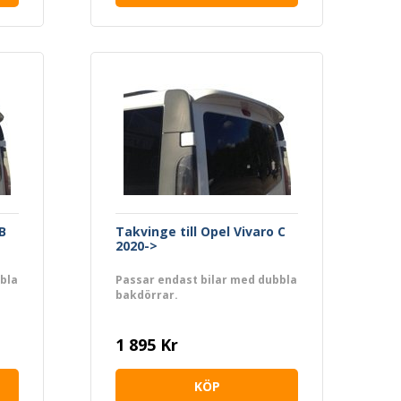
B
Takvinge till Opel Vivaro C
2020->
bla
Passar endast bilar med dubbla
bakdörrar.
1 895 Kr
KÖP