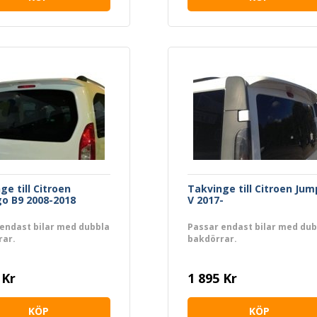
ge till Citroen
Takvinge till Citroen Jum
go B9 2008-2018
V 2017-
endast bilar med dubbla
Passar endast bilar med dub
rar.
bakdörrar.
 Kr
1 895 Kr
KÖP
KÖP