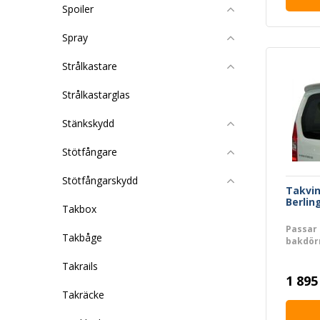
Spoiler
Spray
Strålkastare
Strålkastarglas
Stänkskydd
Stötfångare
Stötfångarskydd
Takvin
Berlin
Takbox
Passar 
Takbåge
bakdör
Takrails
1 895
Takräcke