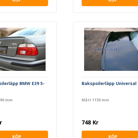
ilerläpp BMW E39 5-
Bakspoilerläpp Universal
190 mm
Mått 1150 mm
r
748 Kr
KÖP
KÖP