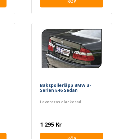
KÖP
Bakspoilerläpp BMW 3-
Serien E46 Sedan
Levereras olackerad
1 295 Kr
KÖP