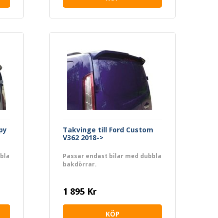
py
Takvinge till Ford Custom
V362 2018->
bla
Passar endast bilar med dubbla
bakdörrar.
1 895 Kr
KÖP