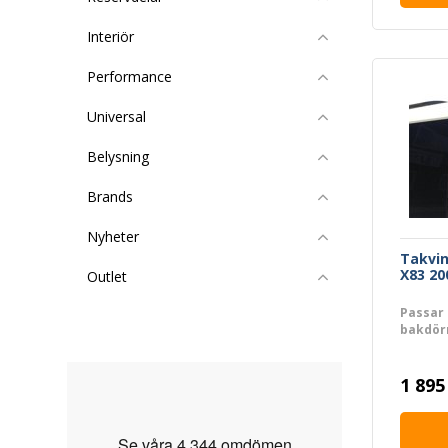
Interiör
Performance
Universal
Belysning
Brands
Nyheter
Takvin
X83 20
Outlet
Passar 
bakdör
1 895