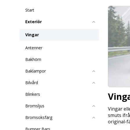
Start
Exteriör
Vingar
Antenner
Bakhörn
Baklampor
Bilvård
Ving
Blinkers
Bromsljus
Vingar ell
smuts ifrå
Bromsoksfärg
original-f
Bumper Bars