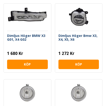
Dimljus Höger BMW X3
Dimljus Höger Bmw X3,
G01, X4 G02
X4, X5, X6
1 680 Kr
1 272 Kr
KÖP
KÖP