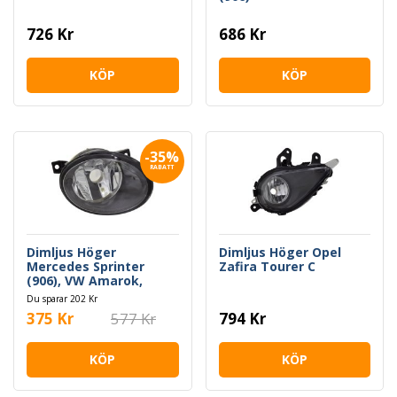
726 Kr
686 Kr
KÖP
KÖP
-35%
RABATT
Dimljus Höger
Dimljus Höger Opel
Mercedes Sprinter
Zafira Tourer C
(906), VW Amarok,
Crafter 30-50
Du sparar 202 Kr
375 Kr
577 Kr
794 Kr
KÖP
KÖP