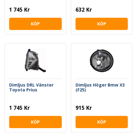
1 745 Kr
632 Kr
KÖP
KÖP
Dimljus DRL Vänster
Dimljus Höger Bmw X3
Toyota Prius
(F25)
1 745 Kr
915 Kr
KÖP
KÖP