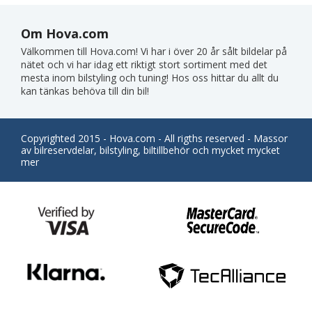
Om Hova.com
Välkommen till Hova.com! Vi har i över 20 år sålt bildelar på
nätet och vi har idag ett riktigt stort sortiment med det
mesta inom bilstyling och tuning! Hos oss hittar du allt du
kan tänkas behöva till din bil!
Copyrighted 2015 - Hova.com - All rigths reserved - Massor
av bilreservdelar, bilstyling, biltillbehör och mycket mycket
mer