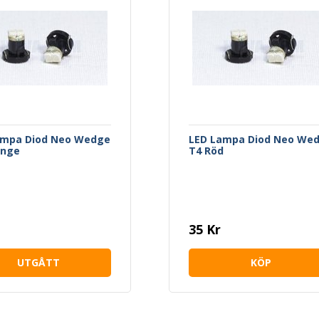
ampa Diod Neo Wedge
LED Lampa Diod Neo We
ange
T4 Röd
35 Kr
UTGÅTT
KÖP