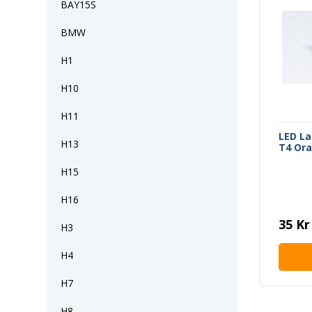
BAY15S
BMW
H1
H10
H11
LED L
H13
T4 Or
H15
H16
35 Kr
H3
H4
H7
H8