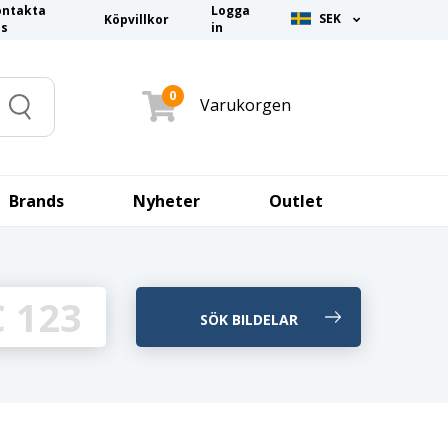
ontakta
Logga
SEK
Köpvillkor
ss
in
0
Varukorgen
Search
Brands
Nyheter
Outlet