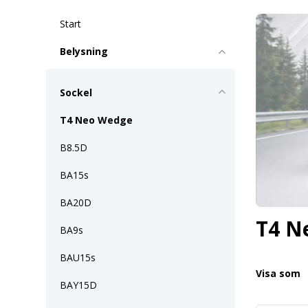
Start
Belysning
Sockel
T4 Neo Wedge
B8.5D
BA15s
BA20D
T4 N
BA9s
BAU15s
Visa som
BAY15D