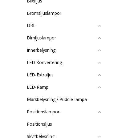
Blixtljus
Bromsljuslampor
DRL
Dimljuslampor
Innerbelysning
LED Konvertering
LED-Extraljus
LED-Ramp
Markbelysning / Puddle-lampa
Positionslampor
Positionsljus
Skyltbelysning