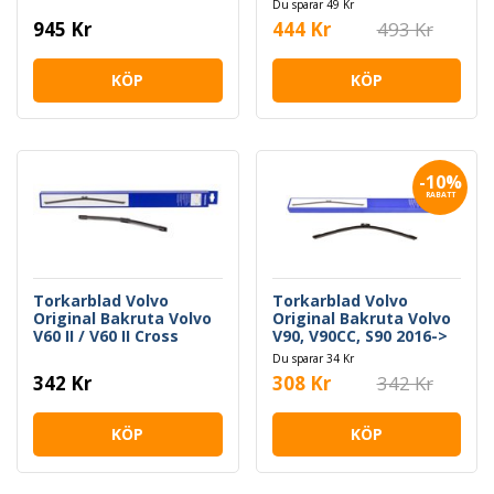
Du sparar 49 Kr
945 Kr
444 Kr
493 Kr
KÖP
KÖP
-10%
RABATT
Torkarblad Volvo
Torkarblad Volvo
Original Bakruta Volvo
Original Bakruta Volvo
V60 II / V60 II Cross
V90, V90CC, S90 2016->
Country
Du sparar 34 Kr
342 Kr
308 Kr
342 Kr
KÖP
KÖP