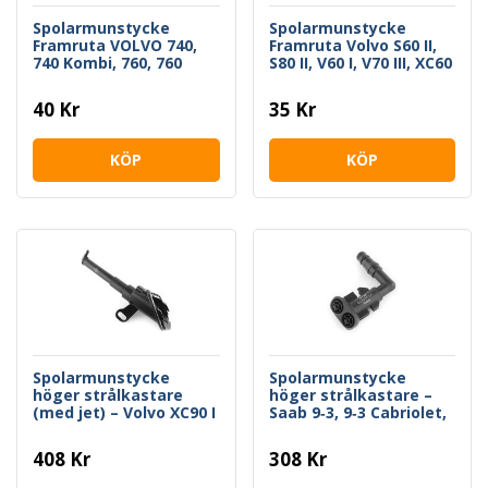
Spolarmunstycke
Spolarmunstycke
Framruta VOLVO 740,
Framruta Volvo S60 II,
740 Kombi, 760, 760
S80 II, V60 I, V70 III, XC60
Kombi, 780
I, XC70 II
40 Kr
35 Kr
KÖP
KÖP
Spolarmunstycke
Spolarmunstycke
höger strålkastare
höger strålkastare –
(med jet) – Volvo XC90 I
Saab 9‑3, 9‑3 Cabriolet,
2010–2014
9‑3 Kombi, 9‑3X
408 Kr
308 Kr