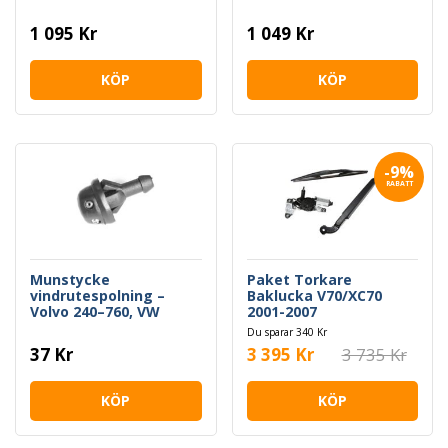
Sedan/Kombi/Coupe/Ca
b
1 095 Kr
1 049 Kr
KÖP
KÖP
-9%
RABATT
Munstycke
Paket Torkare
vindrutespolning –
Baklucka V70/XC70
Volvo 240–760, VW
2001-2007
Caddy (1255383)
Du sparar 340 Kr
37 Kr
3 395 Kr
3 735 Kr
KÖP
KÖP