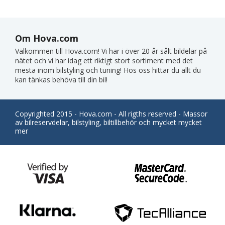
Om Hova.com
Välkommen till Hova.com! Vi har i över 20 år sålt bildelar på
nätet och vi har idag ett riktigt stort sortiment med det
mesta inom bilstyling och tuning! Hos oss hittar du allt du
kan tänkas behöva till din bil!
Copyrighted 2015 - Hova.com - All rigths reserved - Massor
av bilreservdelar, bilstyling, biltillbehör och mycket mycket
mer