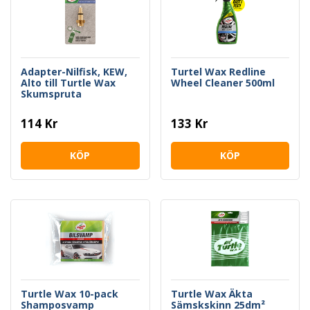
Adapter-Nilfisk, KEW,
Turtel Wax Redline
Alto till Turtle Wax
Wheel Cleaner 500ml
Skumspruta
114 Kr
133 Kr
KÖP
KÖP
Turtle Wax 10-pack
Turtle Wax Äkta
Shamposvamp
Sämskskinn 25dm²