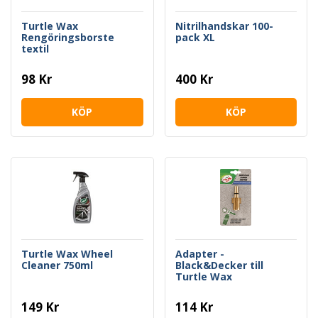
Turtle Wax
Nitrilhandskar 100-
Rengöringsborste
pack XL
textil
98 Kr
400 Kr
KÖP
KÖP
Turtle Wax Wheel
Adapter -
Cleaner 750ml
Black&Decker till
Turtle Wax
Skumspruta
149 Kr
114 Kr