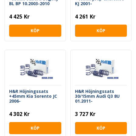
BL BP 10.2003-2010
KJ 2001-
4 425 Kr
4 261 Kr
KÖP
KÖP
H&R Höjningssats
H&R Höjningssats
+45mm Kia Sorento JC
30/15mm Audi Q3 8U
2006-
01.2011-
4 302 Kr
3 727 Kr
KÖP
KÖP