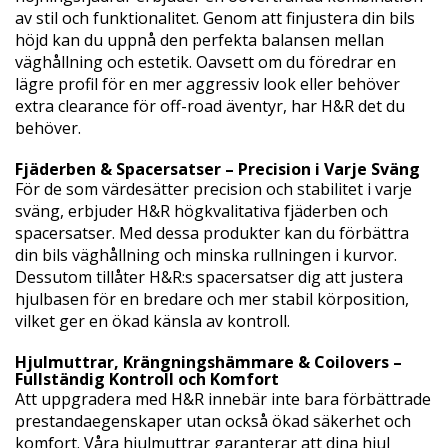
av stil och funktionalitet. Genom att finjustera din bils
höjd kan du uppnå den perfekta balansen mellan
väghållning och estetik. Oavsett om du föredrar en
lägre profil för en mer aggressiv look eller behöver
extra clearance för off-road äventyr, har H&R det du
behöver.
Fjäderben & Spacersatser – Precision i Varje Sväng
För de som värdesätter precision och stabilitet i varje
sväng, erbjuder H&R högkvalitativa fjäderben och
spacersatser. Med dessa produkter kan du förbättra
din bils väghållning och minska rullningen i kurvor.
Dessutom tillåter H&R:s spacersatser dig att justera
hjulbasen för en bredare och mer stabil körposition,
vilket ger en ökad känsla av kontroll.
Hjulmuttrar, Krängningshämmare & Coilovers –
Fullständig Kontroll och Komfort
Att uppgradera med H&R innebär inte bara förbättrade
prestandaegenskaper utan också ökad säkerhet och
komfort. Våra hjulmuttrar garanterar att dina hjul