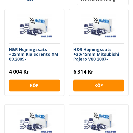
H&R Höjningssats
H&R Höjningssats
+25mm Kia Sorento XM
+30/15mm Mitsubishi
09.2009-
Pajero V80 2007-
4 004 Kr
6 314 Kr
KÖP
KÖP