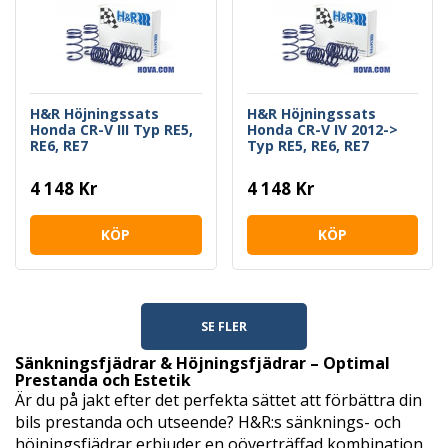
H&R Höjningssats
H&R Höjningssats
Honda CR-V III Typ RE5,
Honda CR-V IV 2012->
RE6, RE7
Typ RE5, RE6, RE7
4 148 Kr
4 148 Kr
KÖP
KÖP
SE FLER
Sänkningsfjädrar & Höjningsfjädrar – Optimal
Prestanda och Estetik
Är du på jakt efter det perfekta sättet att förbättra din
bils prestanda och utseende? H&R:s sänknings- och
höjningsfjädrar erbjuder en oöverträffad kombination