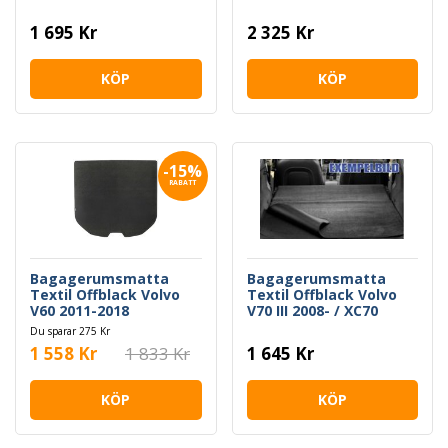
1 695 Kr
2 325 Kr
KÖP
KÖP
-15%
RABATT
Bagagerumsmatta
Bagagerumsmatta
Textil Offblack Volvo
Textil Offblack Volvo
V60 2011-2018
V70 III 2008- / XC70
2008-
Du sparar 275 Kr
1 558 Kr
1 833 Kr
1 645 Kr
KÖP
KÖP