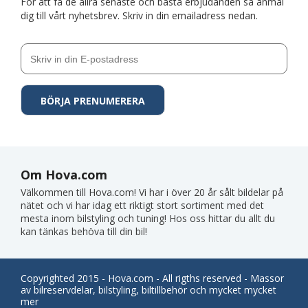
För att få de allra senaste och bästa erbjudanden så anmäl
dig till vårt nyhetsbrev. Skriv in din emailadress nedan.
Om Hova.com
Välkommen till Hova.com! Vi har i över 20 år sålt bildelar på
nätet och vi har idag ett riktigt stort sortiment med det
mesta inom bilstyling och tuning! Hos oss hittar du allt du
kan tänkas behöva till din bil!
Copyrighted 2015 - Hova.com - All rigths reserved - Massor
av bilreservdelar, bilstyling, biltillbehör och mycket mycket
mer