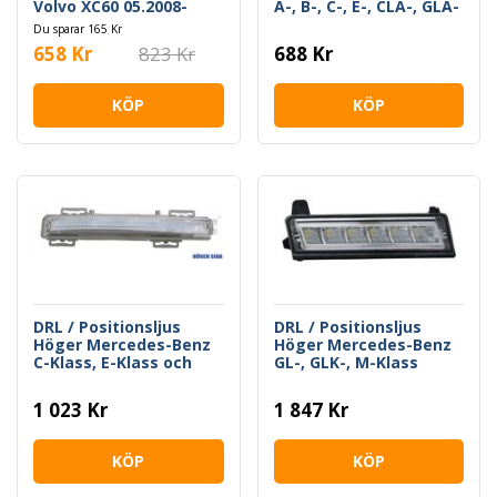
Volvo XC60 05.2008-
A-, B-, C-, E-, CLA-, GLA-
04.2013
Klass
Du sparar 165 Kr
658 Kr
823 Kr
688 Kr
KÖP
KÖP
DRL / Positionsljus
DRL / Positionsljus
Höger Mercedes-Benz
Höger Mercedes-Benz
C-Klass, E-Klass och
GL-, GLK-, M-Klass
SLK
1 023 Kr
1 847 Kr
KÖP
KÖP