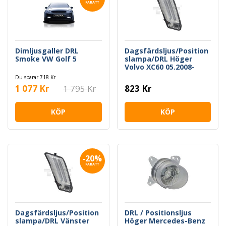
RABATT
Dimljusgaller DRL
Dagsfärdsljus/Position
Smoke VW Golf 5
slampa/DRL Höger
Volvo XC60 05.2008-
04.2013
Du sparar 718 Kr
1 077 Kr
1 795 Kr
823 Kr
KÖP
KÖP
-20%
RABATT
Dagsfärdsljus/Position
DRL / Positionsljus
slampa/DRL Vänster
Höger Mercedes-Benz