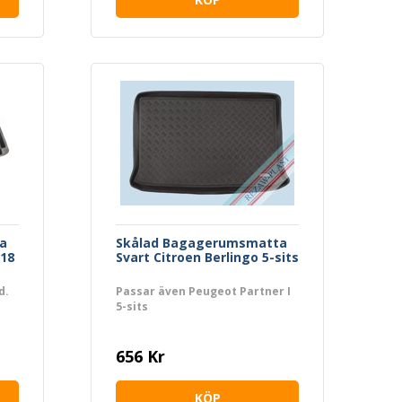
a
Skålad Bagagerumsmatta
018
Svart Citroen Berlingo 5-sits
d.
Passar även Peugeot Partner I
5-sits
656 Kr
KÖP