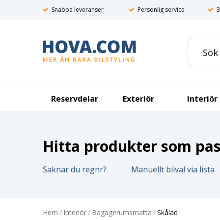
Snabba leveranser
Personlig service
3
Reservdelar
Exteriör
Interiör
Hitta produkter som pass
Saknar du regnr?
Manuellt bilval via lista
Hem
/
Interiör
/
Bagagerumsmatta
/
Skålad