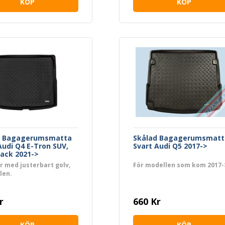
KÖP
KÖP
d Bagagerumsmatta
Skålad Bagagerumsmatt
Audi Q4 E-Tron SUV,
Svart Audi Q5 2017->
ack 2021->
ar med justerbart golv,
För modellen som kom 2017-
len.
r
660 Kr
KÖP
KÖP