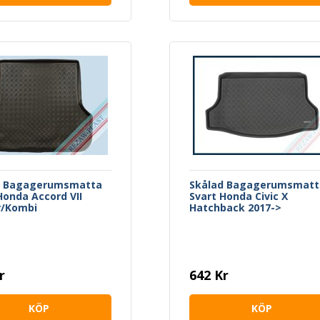
d Bagagerumsmatta
Skålad Bagagerumsmatt
Honda Accord VII
Svart Honda Civic X
r/Kombi
Hatchback 2017->
r
642 Kr
KÖP
KÖP