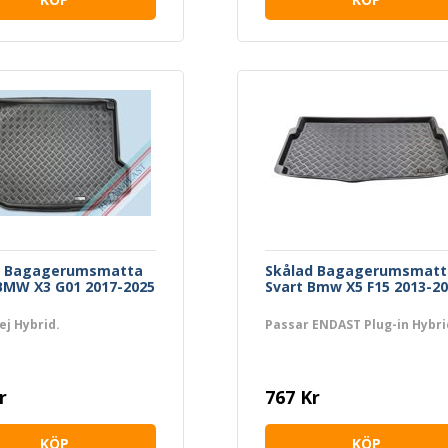
d Bagagerumsmatta
Skålad Bagagerumsmatt
BMW X3 G01 2017-2025
Svart Bmw X5 F15 2013-2
ej Hybrid.
Passar ENDAST Plug-in Hybri
r
767 Kr
KÖP
KÖP