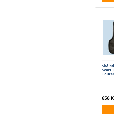
Skåla
Svart 
Toure
656 K