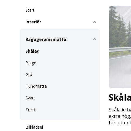
Start
Interiör
Bagagerumsmatta
Skålad
Beige
Grå
Hundmatta
Skål
Svart
Skålade b
Textil
extra höga
för att en
Bilklädsel