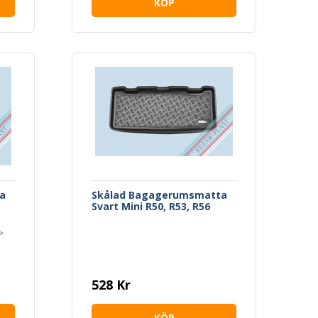
KÖP
a
Skålad Bagagerumsmatta
Svart Mini R50, R53, R56
>
528 Kr
KÖP