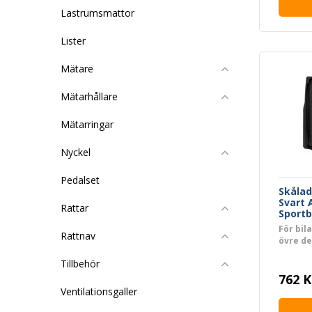
Lastrumsmattor
Lister
Mätare
Mätarhållare
Mätarringar
Nyckel
Pedalset
Skåla
Svart 
Rattar
Sportb
För bil
Rattnav
övre de
Tillbehör
762 K
Ventilationsgaller