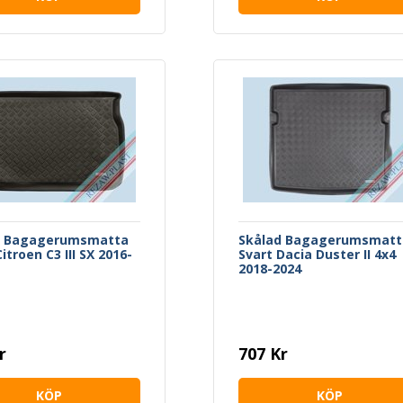
d Bagagerumsmatta
Skålad Bagagerumsmatt
itroen C3 III SX 2016-
Svart Dacia Duster II 4x4
2018-2024
r
707 Kr
KÖP
KÖP