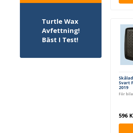
Turtle Wax
Avfettning!
Bäst I Test!
Skåla
Svart 
2019
För bil
596 K