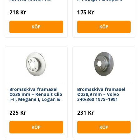
Caddy II
218 Kr
175 Kr
KÖP
KÖP
Bromsskiva framaxel
Bromsskiva framaxel
Ø238 mm – Renault Clio
Ø238,9 mm – Volvo
I–II, Megane I, Logan &
340/360 1975–1991
Sandero
225 Kr
231 Kr
KÖP
KÖP