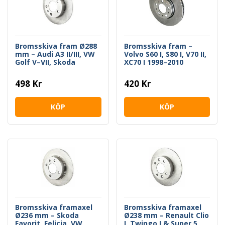
Bromsskiva fram Ø288
Bromsskiva fram –
mm – Audi A3 II/III, VW
Volvo S60 I, S80 I, V70 II,
Golf V–VII, Skoda
XC70 I 1998–2010
Octavia II/III
498 Kr
420 Kr
KÖP
KÖP
Bromsskiva framaxel
Bromsskiva framaxel
Ø236 mm – Skoda
Ø238 mm – Renault Clio
Favorit, Felicia, VW
I, Twingo I & Super 5