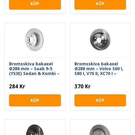
KÖP
KÖP
Bromsskiva bakaxel
Bromsskiva bakaxel
Ø286 mm – Saab 9-5
Ø288 mm – Volvo S60 I,
(YS3E) Sedan & Kombi –
S80 I, V70 II, XC70 I –
Styckpris
Styckpris
284 Kr
370 Kr
KÖP
KÖP