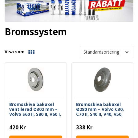
Bromssystem
Visa som
Bromsskiva bakaxel
Bromsskiva bakaxel
ventilerad Ø302 mm –
Ø280 mm – Volvo C30,
Volvo S60 II, S80 II, V60 I,
C70 II, S40 II, V40, V50,
V70 III, XC70 II
Ford Focus II/C-MAX –
Styckpris
420 Kr
338 Kr