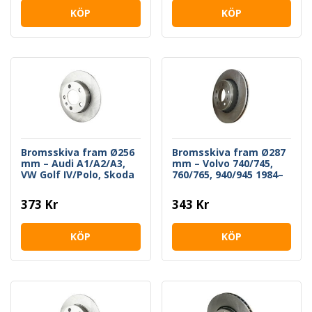
KÖP
KÖP
Bromsskiva fram Ø256
Bromsskiva fram Ø287
mm – Audi A1/A2/A3,
mm – Volvo 740/745,
VW Golf IV/Polo, Skoda
760/765, 940/945 1984–
Fabia/Octavia I, Seat
1995
Ibiza/Leon
373 Kr
343 Kr
KÖP
KÖP