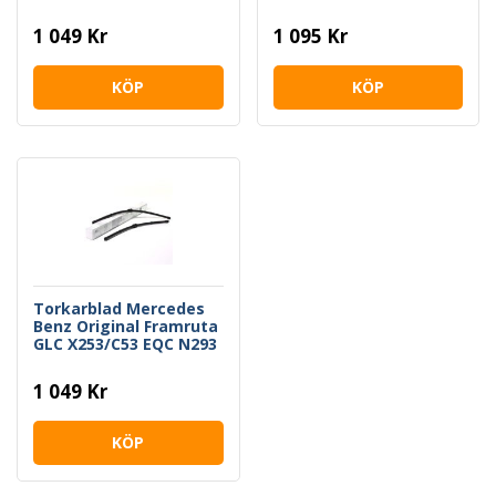
Sedan/Kombi/Coupe/Ca
b
1 049 Kr
1 095 Kr
KÖP
KÖP
Torkarblad Mercedes
Benz Original Framruta
GLC X253/C53 EQC N293
1 049 Kr
KÖP