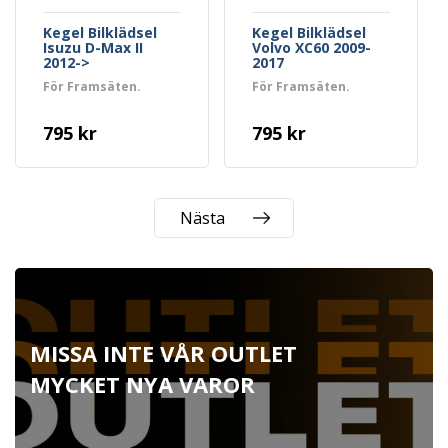
Kegel Bilklädsel
Kegel Bilklädsel
Isuzu D-Max II
Volvo XC60 2009-
2012->
2017
För Framsäten.
För Framsäten.
795 kr
795 kr
Nästa
MISSA INTE VÅR OUTLET
MYCKET NYA VAROR