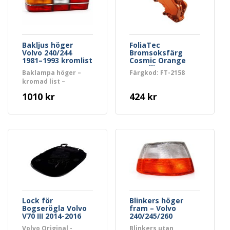
Bakljus höger
FoliaTec
Volvo 240/244
Bromsoksfärg
1981–1993 kromlist
Cosmic Orange
Metallic
Baklampa höger –
Färgkod: FT-2158
kromad list –
ersätter OE 1372213
1010 kr
424 kr
Lock för
Blinkers höger
Bogserögla Volvo
fram – Volvo
V70 III 2014-2016
240/245/260
Volvo Original -
Blinkers utan