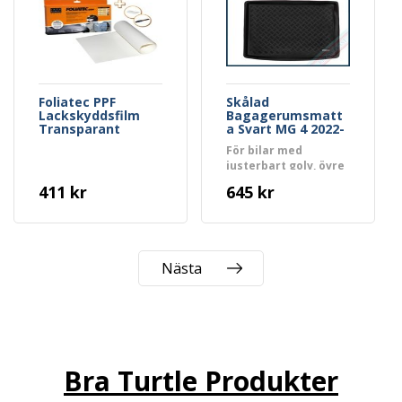
Foliatec PPF
Skålad
Lackskyddsfilm
Bagagerumsmatt
Transparant
a Svart MG 4 2022-
>
För bilar med
justerbart golv, övre
delen.
411 kr
645 kr
Nästa
Bra Turtle Produkter