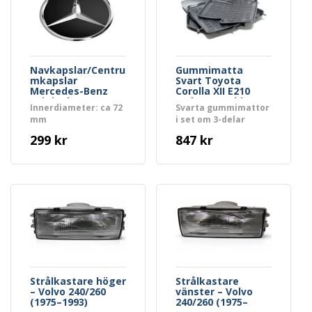
Navkapslar/Centru
Gummimatta
mkapslar
Svart Toyota
Mercedes-Benz
Corolla XII E210
Original Svart
Sedan, Kombi
Innerdiameter: ca 72
Svarta gummimattor
Chrome
Hybrid 2024->
mm
i set om 3-delar
299 kr
847 kr
Strålkastare höger
Strålkastare
– Volvo 240/260
vänster – Volvo
(1975–1993)
240/260 (1975–