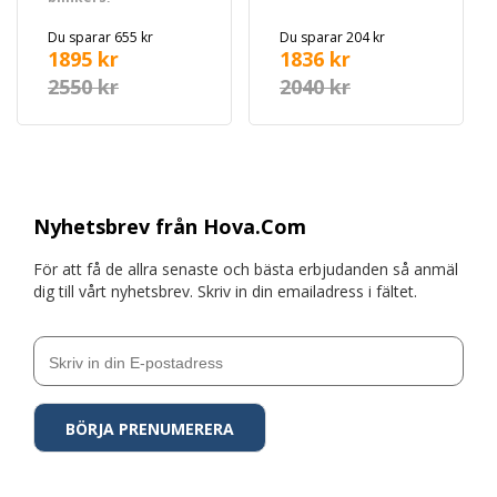
sidoblinkers & Depo-
bakljus
Du sparar 655 kr
Du sparar 204 kr
1895 kr
1836 kr
2550 kr
2040 kr
Nyhetsbrev från Hova.Com
För att få de allra senaste och bästa erbjudanden så anmäl
dig till vårt nyhetsbrev. Skriv in din emailadress i fältet.