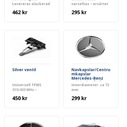
Levereras olackerad.
varselljus – ersätter
- Front
OE 1312756
462 kr
295 kr
Silver ventil
Navkapslar/Centru
mkapslar
Mercedes-Benz
Original grå silver
Universell TPMS
Innerdiameter: ca 72
315/433 MHz –
mm
Premium (5–7 års
450 kr
299 kr
batteri)