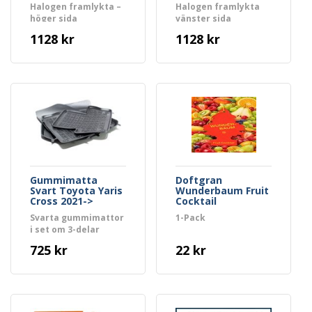
1993)
Halogen framlykta –
Halogen framlykta
höger sida
vänster sida
1128 kr
1128 kr
Gummimatta
Doftgran
Svart Toyota Yaris
Wunderbaum Fruit
Cross 2021->
Cocktail
Svarta gummimattor
1-Pack
i set om 3-delar
725 kr
22 kr