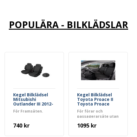
POPULÄRA - BILKLÄDSLAR
Kegel Bilklädsel
Kegel Bilklädsel
Mitsubishi
Toyota Proace II
Outlander III 2012-
Toyota Proace
2015
Verso II 2016->
För Framsäten.
För förar och
passagerarsäte utan
bord.
740 kr
1095 kr