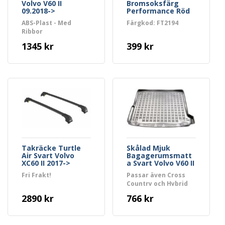
Volvo V60 II
Bromsoksfärg
09.2018->
Performance Röd
FT2194 2-
ABS-Plast - Med
Färgkod: FT2194
Komponents
Ribbor
1345 kr
399 kr
Takräcke Turtle
Skålad Mjuk
Air Svart Volvo
Bagagerumsmatt
XC60 II 2017->
a Svart Volvo V60 II
2018->
Fri Frakt!
Passar även Cross
Country och Hybrid
2890 kr
766 kr