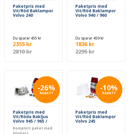
Paketpris med
Paketpris med
Vit/Röd Baklampor
Vit/Röd Baklampor
Volvo 240
Volvo 940 / 960
Du sparar 455 kr
Du sparar 459 kr
2355 kr
1836 kr
2810 kr
2295 kr
-26%
-10%
RABATT
RABATT
Paketpris med
Paketpris med
Vit/Röda Bakljus
Vit/Röd Baklampor
Volvo 945 / 965 /
Volvo 245
745 Turbo 90-92
Komplett paket med
blinkers,