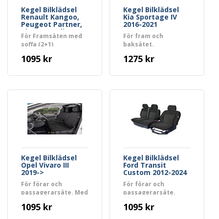
Kegel Bilklädsel
Kegel Bilklädsel
Renault Kangoo,
Kia Sportage IV
Peugeot Partner,
2016-2021
Citroen Berlingo
För Framsäten med
För fram och
2008-2019
soffa (2+1)
baksätet.
1095 kr
1275 kr
Kegel Bilklädsel
Kegel Bilklädsel
Opel Vivaro III
Ford Transit
2019->
Custom 2012-2024
För förar och
För förar och
passagerarsäte. Med
passagerarsäte.
bord.
1095 kr
1095 kr