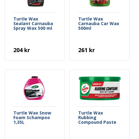
Turtle Wax
Turtle Wax
Sealant Carnauba
Carnauba Car Wax
Spray Wax 500 ml
500ml
204 kr
261 kr
Turtle Wax Snow
Turtle Wax
Foam Schampoo
Rubbing
1,35L
Compound Paste
297g