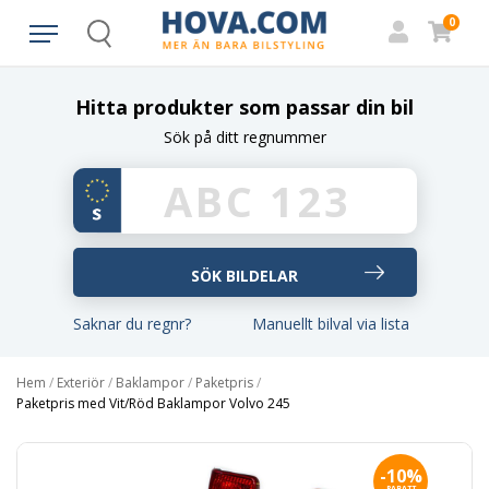
0
Search
Hitta produkter som passar din bil
Sök på ditt regnummer
Saknar du regnr?
Manuellt bilval via lista
Hem
/
Exteriör
/
Baklampor
/
Paketpris
/
Paketpris med Vit/Röd Baklampor Volvo 245
-10%
RABATT