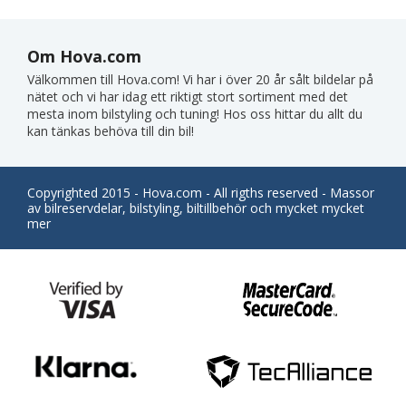
Om Hova.com
Välkommen till Hova.com! Vi har i över 20 år sålt bildelar på
nätet och vi har idag ett riktigt stort sortiment med det
mesta inom bilstyling och tuning! Hos oss hittar du allt du
kan tänkas behöva till din bil!
Copyrighted 2015 - Hova.com - All rigths reserved - Massor
av bilreservdelar, bilstyling, biltillbehör och mycket mycket
mer